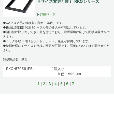
※サイズ変更可能） RKOシリーズ
詳細ページ
●OAフロア用の鋼板製の架台（基台）です。
●後面に開口部を設けケーブル等の導入を可能にしています。
●開口部に取り外しできる蓋を付けており、設置環境に応じて閉鎖や開放がで
きます。
●ラックを取り付けるボルト、ナット、座金が付属しています。
●特別仕様にてサイズや仕様の変更が可能です。詳細についてはお問合せくだ
さい。
類似製品名：基台
RKO-570581PB
1個入り
単価 ¥55,900
1
2
3
4
5
6
7