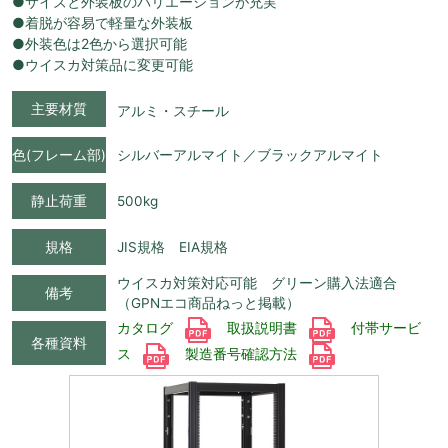
●サイズと外装板のバリエーションが充実
●着脱が容易で軽量な外装板
●外装色は2色から選択可能
●ウイスカ対策品に変更可能
主要材質
アルミ・スチール
色(フレーム部)
シルバーアルマイト／ブラックアルマイト
静止荷重
500kg
規格
JIS規格 EIA規格
ウイスカ対策対応可能 グリーン購入法適合
備考
（GPNエコ商品ねっと掲載）
カタログ
取扱説明書
付帯サービ
各種資料
ス
製造番号確認方法