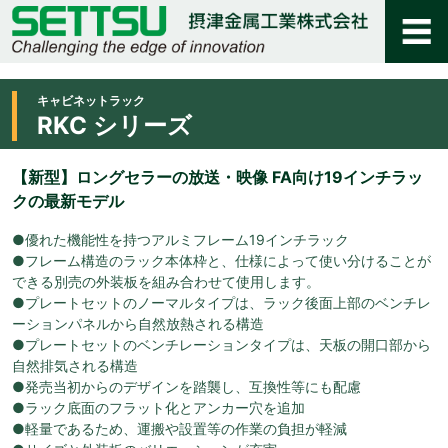
キャビネットラック
RKC シリーズ
【新型】ロングセラーの放送・映像 FA向け19インチラッ
クの最新モデル
●優れた機能性を持つアルミフレーム19インチラック
●フレーム構造のラック本体枠と、仕様によって使い分けることが
できる別売の外装板を組み合わせて使用します。
●プレートセットのノーマルタイプは、ラック後面上部のベンチレ
ーションパネルから自然放熱される構造
●プレートセットのベンチレーションタイプは、天板の開口部から
自然排気される構造
●発売当初からのデザインを踏襲し、互換性等にも配慮
●ラック底面のフラット化とアンカー穴を追加
●軽量であるため、運搬や設置等の作業の負担が軽減