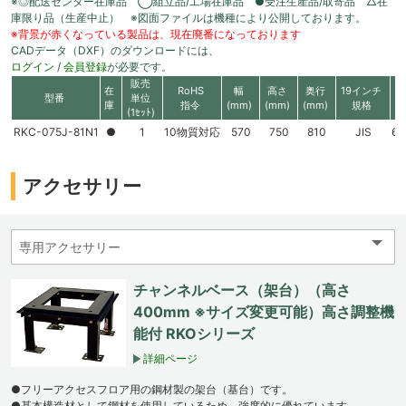
※◎配送センター在庫品 ◯組立品/工場在庫品 ●受注生産品/取寄品 △在
庫限り品（生産中止） ※図面ファイルは機種により公開しております。
※背景が赤くなっている製品は、現在廃番になっております
CADデータ（DXF）のダウンロードには、
ログイン
/
会員登録
が必要です。
販売
在
RoHS
幅
高さ
奥行
19インチ
型番
単位
庫
指令
(mm)
(mm)
(mm)
規格
(1ｾｯﾄ)
RKC-075J-81N1
●
1
10物質対応
570
750
810
JIS
60
アクセサリー
チャンネルベース（架台）（高さ
400mm ※サイズ変更可能）高さ調整機
能付 RKOシリーズ
詳細ページ
●フリーアクセスフロア用の鋼材製の架台（基台）です。
●基本構造材として鋼材を使用しているため、強度的に優れています。