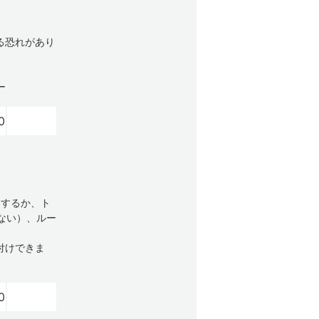
る恐れがあり
ー
0
用するか、ト
しない）、ルー
付けできま
0