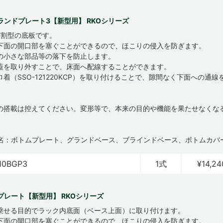
ランドプレート3【新型用】 RKOシリーズ
分割型の底板です。
下面の開口部を塞ぐことができるので、ほこりの侵入を防ぎます。
の小さな部品等の落下を防止します。
蓋を取り外すことで、床面へ配線することができます。
巾着（SSO-121220KCP）を取り付けることで、隙間なく下面への通
物の搭載は控えてください。変形等で、本来の目的や機能を果たせなくな
名：ボトムプレート、グランドベース、ブラインドベース、ボトムカバ
10BGP3
1式
¥14,24
プレート【新型用】 RKOシリーズ
乗せる目的でラック内底面（ベース上面）に取り付けます。
下面の開口部を塞ぐことができるので、ほこりの侵入を防ぎます。