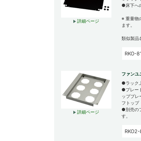
●床下へ
※ 重量
詳細ページ
ます。
類似製品
RKO-8
ファンユニ
●ラック
●プレー
ッププレ
フトップ
●別売の
詳細ページ
す。
RKO2-