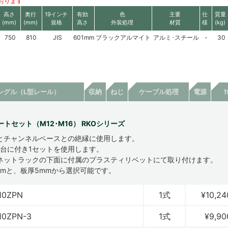
おります
高さ
奥行
19インチ
有効
色
主要
仕
質量
(mm)
(mm)
規格
高さ
外装処理
材質
様
(kg)
750
810
JIS
601mm
ブラックアルマイト
アルミ･スチール
-
30
ングル（L型レール）
収納
ねじ
ケーブル処理
電源
トセット（M12･M16） RKOシリーズ
とチャンネルベースとの絶縁に使用します。
1台に付き1セットを使用します。
ネットラックの下面に付属のプラスティリベットにて取り付けます。
mmと、板厚5mmから選択可能です。
10ZPN
1式
¥10,24
10ZPN-3
1式
¥9,90