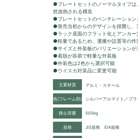
●プレートセットのノーマルタイプは
然放熱される構造
●プレートセットのベンチレーション
●発売当初からのデザインを踏襲し、
●ラック底面のフラット化とアンカー
●軽量であるため、運搬や設置等の作
●サイズと外装板のバリエーションが
●着脱が容易で軽量な外装板
●外装色は2色から選択可能
●ウイスカ対策品に変更可能
主要材質
アルミ・スチール
色(フレーム部)
シルバーアルマイト／ブラ
静止荷重
500kg
規格
JIS規格 EIA規格