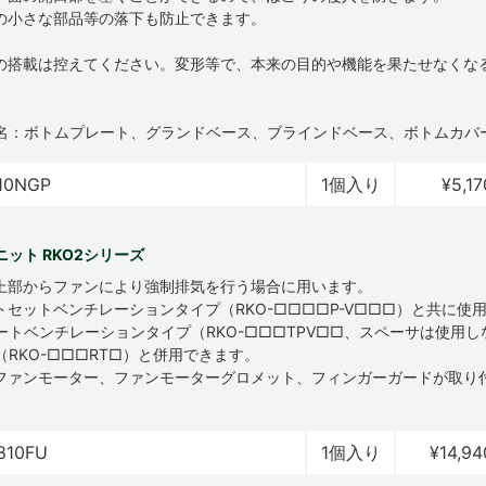
の小さな部品等の落下も防止できます。
物の搭載は控えてください。変形等で、本来の目的や機能を果たせなくな
名：ボトムプレート、グランドベース、ブラインドベース、ボトムカバ
10NGP
1個入り
¥5,17
ット RKO2シリーズ
上部からファンにより強制排気を行う場合に用います。
トセットベンチレーションタイプ（RKO-□□□□P-V□□□）と共に使
ートベンチレーションタイプ（RKO-□□□TPV□□、スペーサは使用
（RKO-□□□RT□）と併用できます。
ファンモーター、ファンモーターグロメット、フィンガーガードが取り
810FU
1個入り
¥14,94