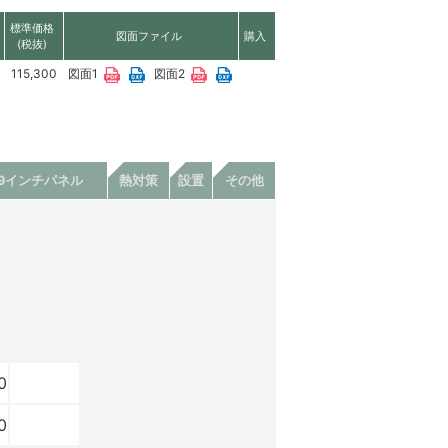
標準価格
図面ファイル
購入
(税抜)
115,300
図面1
図面2
19インチパネル
熱対策
設置
その他
0
0