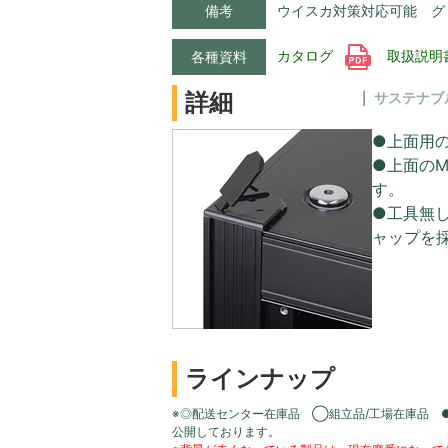
備考
ウイスカ対策対応可能 グ
カタログ
取扱説明
各種資料
詳細
サステナブ
●上面用
●上面のM
す。
●工具無
ャップを
ラインナップ
※◎配送センター在庫品 ◯組立品/工場在庫品 
公開しております。