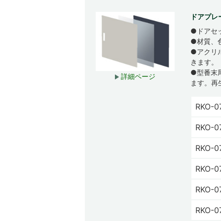
ドアプレー
●ドアセ
●材質、
●アクリ
きます。
●型番末
詳細ページ
ます。再
RKO-0
RKO-0
RKO-0
RKO-0
RKO-0
RKO-0