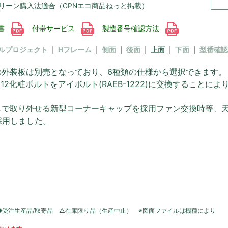
リーン購入法適合（GPNエコ商品ねっと掲載）
書
付帯サービス
製造番号確認方法
ルプロジェクト
Hフレーム
側面
後面
上面
下面
型番確認
の外装板は別売となっており、6種類の仕様から選択できます。
12化粧ボルトをアイボルト(RAEB-1222)に交換すること
しで取り外せる新型コーナーキャップを採用ファン交換時等、
採用しました。
●受注生産品/取寄品 △在庫限り品（生産中止） ※図面ファイルは機種により