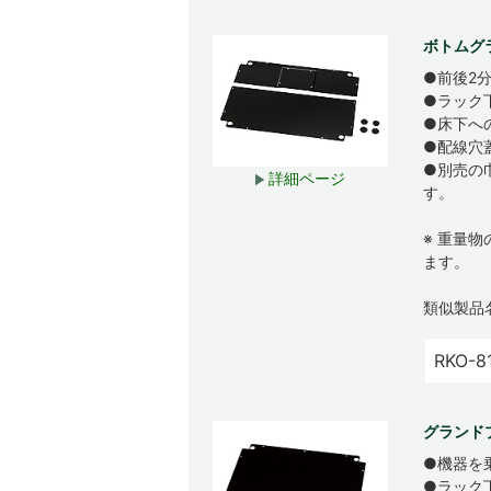
ボトムグ
●前後2
●ラック
●床下へ
●配線穴
●別売の
詳細ページ
す。
※ 重量
ます。
類似製品
RKO-8
グランド
●機器を
●ラック