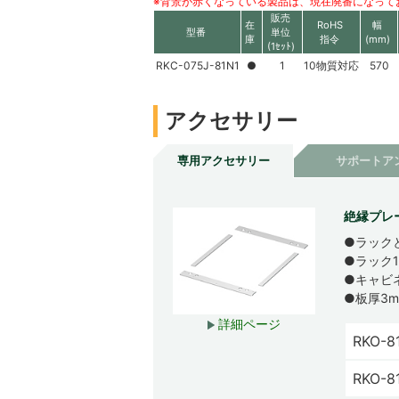
※背景が赤くなっている製品は、現在廃番になって
販売
在
RoHS
幅
型番
単位
庫
指令
(mm)
(1ｾｯﾄ)
RKC-075J-81N1
●
1
10物質対応
570
アクセサリー
専用アクセサリー
サポートア
絶縁プレー
●ラック
●ラック
●キャビ
●板厚3
詳細ページ
RKO-8
RKO-8