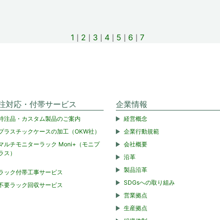
1
2
3
4
5
6
7
注対応・付帯サービス
企業情報
特注品・カスタム製品のご案内
経営概念
プラスチックケースの加工（OKW社）
企業行動規範
マルチモニターラック Moni+（モニプ
会社概要
ラス）
沿革
製品沿革
ラック付帯工事サービス
SDGsへの取り組み
不要ラック回収サービス
営業拠点
生産拠点