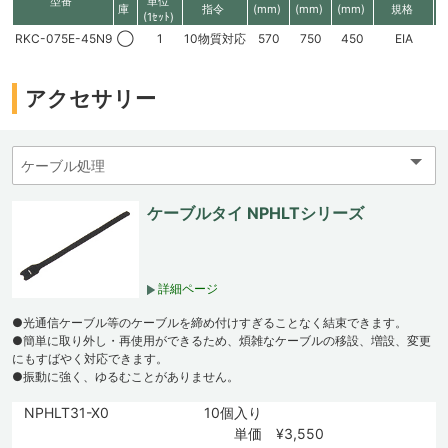
型番
単位
庫
指令
(mm)
(mm)
(mm)
規格
(1ｾｯﾄ)
RKC-075E-45N9
◯
1
10物質対応
570
750
450
EIA
1
アクセサリー
ケーブルタイ NPHLTシリーズ
詳細ページ
●光通信ケーブル等のケーブルを締め付けすぎることなく結束できます。
●簡単に取り外し・再使用ができるため、煩雑なケーブルの移設、増設、変更
にもすばやく対応できます。
●振動に強く、ゆるむことがありません。
NPHLT31-X0
10個入り
単価 ¥3,550