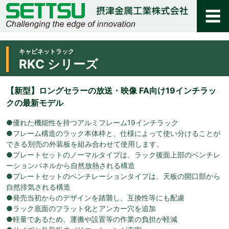
キャビネットラック
RKC シリーズ
【新型】ロングセラーの放送・映像 FA向け19インチラッ
クの最新モデル
●優れた機能性を持つアルミフレーム19インチラック
●フレーム構造のラック本体枠と、仕様によって使い分けることが
できる別売の外装板を組み合わせて使用します。
●プレートセットのノーマルタイプは、ラック後面上部のベンチレ
ーションパネルから自然放熱される構造
●プレートセットのベンチレーションタイプは、天板の開口部から
自然排気される構造
●発売当初からのデザインを踏襲し、互換性等にも配慮
●ラック底面のフラット化とアンカー穴を追加
●軽量であるため、運搬や設置等の作業の負担が軽減