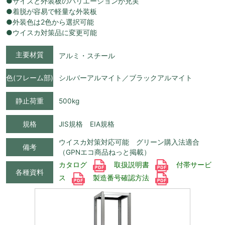
●サイズと外装板のバリエーションが充実
●着脱が容易で軽量な外装板
●外装色は2色から選択可能
●ウイスカ対策品に変更可能
主要材質
アルミ・スチール
色(フレーム部)
シルバーアルマイト／ブラックアルマイト
静止荷重
500kg
規格
JIS規格 EIA規格
ウイスカ対策対応可能 グリーン購入法適合
備考
（GPNエコ商品ねっと掲載）
カタログ
取扱説明書
付帯サービ
各種資料
ス
製造番号確認方法