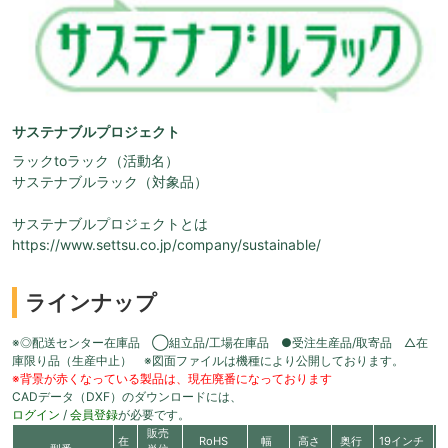
サステナブルプロジェクト
ラックtoラック（活動名）
サステナブルラック（対象品）
サステナブルプロジェクトとは
https://www.settsu.co.jp/company/sustainable/
ラインナップ
※◎配送センター在庫品 ◯組立品/工場在庫品 ●受注生産品/取寄品 △在
庫限り品（生産中止） ※図面ファイルは機種により公開しております。
※背景が赤くなっている製品は、現在廃番になっております
CADデータ（DXF）のダウンロードには、
ログイン
/
会員登録
が必要です。
販売
在
RoHS
幅
高さ
奥行
19インチ