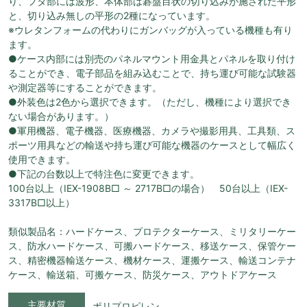
り、フタ部には波形、本体部は碁盤目状の切り込みが施された平形
と、切り込み無しの平形の2種になっています。
※ウレタンフォームの代わりにガンバッグが入っている機種も有り
ます。
●ケース内部には別売のパネルマウント用金具とパネルを取り付け
ることができ、電子部品を組み込むことで、持ち運び可能な試験器
や測定器等にすることができます。
●外装色は2色から選択できます。（ただし、機種により選択でき
ない場合があります。）
●軍用機器、電子機器、医療機器、カメラや撮影用具、工具類、ス
ポーツ用具などの輸送や持ち運び可能な機器のケースとして幅広く
使用できます。
●下記の台数以上で特注色に変更できます。
100台以上（IEX-1908B□ ～ 2717B□の場合） 50台以上（IEX-
3317B□以上）
類似製品名：ハードケース、プロテクターケース、ミリタリーケー
ス、防水ハードケース、可搬ハードケース、移送ケース、保管ケー
ス、精密機器輸送ケース、機材ケース、運搬ケース、輸送コンテナ
ケース、輸送箱、可搬ケース、防災ケース、アウトドアケース
主要材質
ポリプロピレン