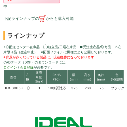
中
下記ラインナップの
からも購入可能
ラインナップ
※◎配送センター在庫品 ◯組立品/工場在庫品 ●受注生産品/取寄品 △在
庫限り品（生産中止） ※図面ファイルは機種により公開しております。
※背景が赤くなっている製品は、現在廃番になっております
CADデータ（DXF）のダウンロードには、
ログイン
/
会員登録
が必要です。
販売
在
RoHS
幅
高さ
奥行
色
型番
単位
庫
指令
(mm)
(mm)
(mm)
外装処理
(1ｾｯﾄ)
IEX-3005B
◎
1
10物質対応
325
268
75
ブラック