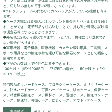
り、フタ部には波形、本体部は碁盤目状の切り込みが施された平形
と、切り込み無しの平形の2種になっています。
※ウレタンフォームの代わりにガンバッグが入っている機種も有り
ます。
●ケース内部には別売のパネルマウント用金具とパネルを取り付け
ることができ、電子部品を組み込むことで、持ち運び可能な試験器
や測定器等にすることができます。
●外装色は2色から選択できます。（ただし、機種により選択でき
ない場合があります。）
●軍用機器、電子機器、医療機器、カメラや撮影用具、工具類、ス
ポーツ用具などの輸送や持ち運び可能な機器のケースとして幅広く
使用できます。
●下記の台数以上で特注色に変更できます。
100台以上（IEX-1908B□ ～ 2717B□の場合） 50台以上（IEX-
3317B□以上）
類似製品名：ハードケース、プロテクターケース、ミリタリーケー
ス、防水ハードケース、可搬ハードケース、移送ケース、保管ケー
ス、精密機器輸送ケース、機材ケース、運搬ケース、輸送コンテナ
ケース、輸送箱、可搬ケース、防災ケース、アウトドアケース
主要材質
ポリプロピレン