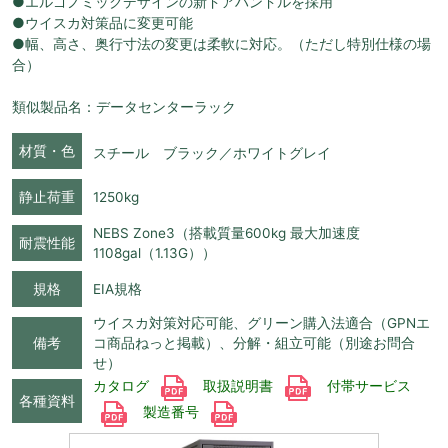
●エルゴノミックデザインの新ドアハンドルを採用
●ウイスカ対策品に変更可能
●幅、高さ、奥行寸法の変更は柔軟に対応。（ただし特別仕様の場
合）
類似製品名：データセンターラック
材質・色
スチール ブラック／ホワイトグレイ
静止荷重
1250kg
NEBS Zone3（搭載質量600kg 最大加速度
耐震性能
1108gal（1.13G））
規格
EIA規格
ウイスカ対策対応可能、グリーン購入法適合（GPNエ
備考
コ商品ねっと掲載）、分解・組立可能（別途お問合
せ）
カタログ
取扱説明書
付帯サービス
各種資料
製造番号