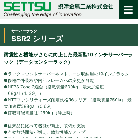
サーバーラック
SSR2 シリーズ
耐震性と機能がさらに向上した最新型19インチサーバーラ
ック（データセンターラック）
●ラックマウントサーバーやストレージ収納用の19インチラック
●多種の外装板や内部フレームへの変更が可能
●NEBS Zone 3適合（搭載質量600kg 最大加速度
1108gal（1.13G））
●NTTファシリティーズ耐震規格R6クリア （搭載質量750kg 最
大加速度588gal（0.6G））
●搭載可能質量は1250kg（静止時）
●従来品に比べて機能が向上、装備が充実
●有効放熱面積が増え、放熱性能がアップ