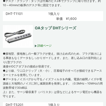
●デスク・クランプ：タップは付属のビス2本でクランプに取り付けます。約
10～40mmの板厚のデスク等に固定できます。
DHT-T1101
1個入り
単価 ¥1,600
OAタップ DHTシリーズ
詳細ページ
●接地型、接地無しの一般プラグが使え、抜け止め式のため、プラグ抜けによ
る事故もなくデータをしっかりガードします。また、差し込み口の並列化によ
りL型プラグの
連接やDCアダプタの接続が容易です。
●より線、ワニ口クリップ（大・小）、圧着端子のすべてが接続できるアース
ターミナルを使用しています。
●データをノイズバグから守るノイズフィルタを内臓。電源の線間ノイズや電
源線と大地間のノイズに対し減衰効果を発揮します。（0.5MHz～10MHzの周
波数帯域で30dB以
上）また、サージ吸収素子（バリスタ）は雷などによるサージ電圧から機器を
守ります。
DHT-T5201
1個入り