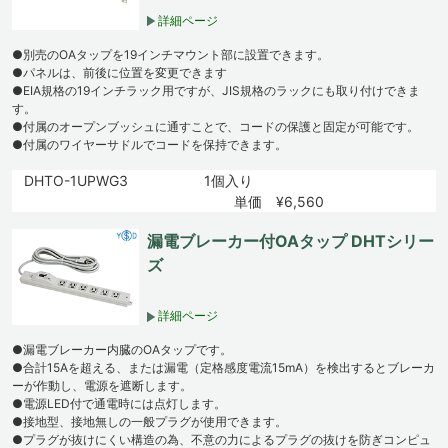
詳細ページ
●別売のOAタップを19インチマウント部に設置できます。
●パネルは、前後に位置を変更できます
●EIA規格の19インチラック用ですが、JIS規格のラックにも取り付けできま
す。
●付属のオープンブッシュに通すことで、コードの保護と固定が可能です。
●付属のワイヤーサドルでコードを保持できます。
DHTO-1UPWG3
1個入り
単価 ¥6,560
漏電ブレーカー付OAタップ DHTシリー
ズ
詳細ページ
●漏電ブレーカー内臓のOAタップです。
●合計15Aを超える、または漏電（定格感度電流15mA）を検出するとブレーカ
ーが作動し、電源を遮断します。
●電源LED付で通電時には点灯します。
●接地型、接地無しの一般プラグが使用できます。
●プラグが抜けにくい構造の為、不意の力によるプラグの抜けを防ぎコンピュ