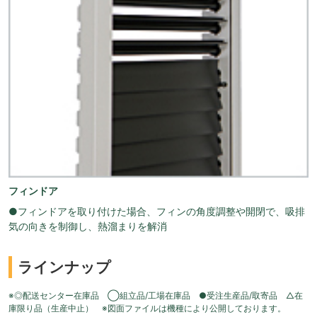
フィンドア
●フィンドアを取り付けた場合、フィンの角度調整や開閉で、吸排
気の向きを制御し、熱溜まりを解消
ラインナップ
※◎配送センター在庫品 ◯組立品/工場在庫品 ●受注生産品/取寄品 △在
庫限り品（生産中止） ※図面ファイルは機種により公開しております。