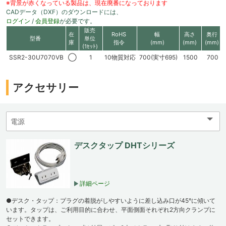
※背景が赤くなっている製品は、現在廃番になっております
CADデータ（DXF）のダウンロードには、
ログイン
/
会員登録
が必要です。
販売
在
RoHS
幅
高さ
奥行
型番
単位
庫
指令
(mm)
(mm)
(mm)
(1ｾｯﾄ)
SSR2-30U7070VB
◯
1
10物質対応
700(実寸695)
1500
700
アクセサリー
デスクタップ DHTシリーズ
詳細ページ
●デスク・タップ：プラグの着脱がしやすいように差し込み口が45°に傾いて
います。タップは、ご利用目的に合わせ、平面側面それぞれ2方向クランプに
セットできます。