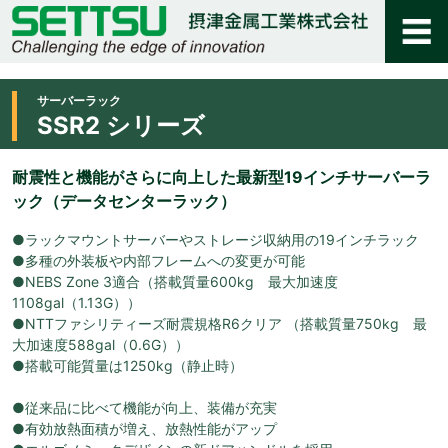
サーバーラック
SSR2 シリーズ
耐震性と機能がさらに向上した最新型19インチサーバーラ
ック（データセンターラック）
●ラックマウントサーバーやストレージ収納用の19インチラック
●多種の外装板や内部フレームへの変更が可能
●NEBS Zone 3適合（搭載質量600kg 最大加速度
1108gal（1.13G））
●NTTファシリティーズ耐震規格R6クリア （搭載質量750kg 最
大加速度588gal（0.6G））
●搭載可能質量は1250kg（静止時）
●従来品に比べて機能が向上、装備が充実
●有効放熱面積が増え、放熱性能がアップ