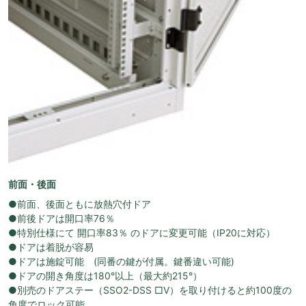
前面・後面
●前面、後面ともに放熱穴付ドア
●前後ドアは開口率76％
●特別仕様にて 開口率83％ のドアに変更可能（IP20に対応）
●ドアは着脱が容易
●ドアは施錠可能 (同番の鍵が付属。鍵番違い可能)
●ドアの開き角度は180°以上（最大約215°）
●別売のドアステー（SSO2-DSS □V）を取り付けると約100度の
角度でロック可能