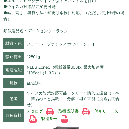
●エルゴノミックデザインの新ドアハンドルを採用
●ウイスカ対策品に変更可能
●幅、高さ、奥行寸法の変更は柔軟に対応。（ただし特別仕様の場
合）
類似製品名：データセンターラック
材質・色
スチール ブラック／ホワイトグレイ
静止荷重
1250kg
NEBS Zone3（搭載質量600kg 最大加速度
耐震性能
1108gal（1.13G））
規格
EIA規格
ウイスカ対策対応可能、グリーン購入法適合（GPNエ
備考
コ商品ねっと掲載）、分解・組立可能（別途お問合
せ）
カタログ
取扱説明書
付帯サービス
各種資料
製造番号