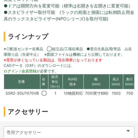
●ドアは開閉方向を変更可能（標準は右開きを左開きに変更可能）
●スタビライザー取付可能 (ラックの前面と側面には転倒防止用金
具のラックスタビライザー(NPOシリーズ)を取付可能)
ラインナップ
※◎配送センター在庫品 ◯組立品/工場在庫品 ●受注生産品/取寄品 △在
庫限り品（生産中止） ※図面ファイルは機種により公開しております。
※背景が赤くなっている製品は、現在廃番になっております
CADデータ（DXF）のダウンロードには、
ログイン
/
会員登録
が必要です。
販売
在
RoHS
幅
高さ
奥行
型番
単位
庫
指令
(mm)
(mm)
(mm)
(1ｾｯﾄ)
SSR2-30U7070VB
◯
1
10物質対応
700(実寸695)
1500
700
アクセサリー