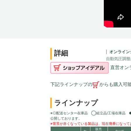
詳細
オンライン
自動気圧調整
直営オン
下記ラインナップの
からも購入可
ラインナップ
※◎配送センター在庫品 ◯組立品/工場在庫品 
公開しております。
※背景が赤くなっている製品は、現在廃番になって
販売