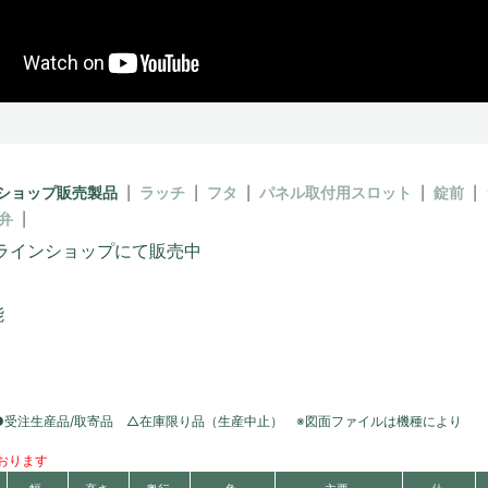
ショップ販売製品
ラッチ
フタ
パネル取付用スロット
錠前
弁
ラインショップにて販売中
能
●受注生産品/取寄品 △在庫限り品（生産中止） ※図面ファイルは機種により
おります