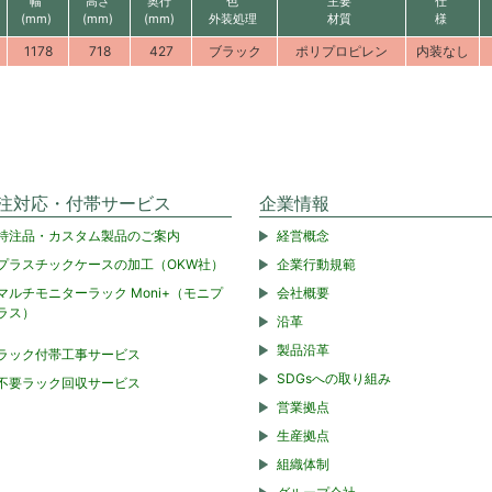
幅
高さ
奥行
色
主要
仕
(mm)
(mm)
(mm)
外装処理
材質
様
1178
718
427
ブラック
ポリプロピレン
内装なし
注対応・付帯サービス
企業情報
特注品・カスタム製品のご案内
経営概念
プラスチックケースの加工（OKW社）
企業行動規範
マルチモニターラック Moni+（モニプ
会社概要
ラス）
沿革
製品沿革
ラック付帯工事サービス
SDGsへの取り組み
不要ラック回収サービス
営業拠点
生産拠点
組織体制