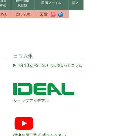
質量
標準価格
図面ファイル
購入
(kg)
(税抜)
19.8
235,200
図面1
コラム集
1分でわかる！SETTSUゆるっとコラム
ショップアイデアル
摂津金属工業 公式チャンネル