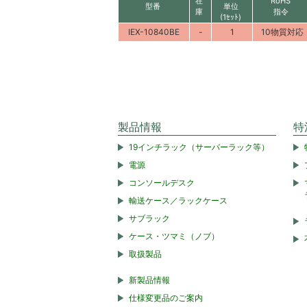
在
RoHS
型番
単位
庫
指令
(1ｾｯﾄ)
IEX-10840BE
-
1
10物質対応
製品情報
特
19インチラック（サーバーラック等）
電源
コンソールデスク
輸送ケース／ラックケース
サブラック
ケース・ツマミ（ノブ）
取扱製品
新製品情報
仕様変更品のご案内