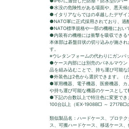
●IP67に適合した防塵・防水型のハ
●水没の危険性がある場面や、悪天候
●イタリアならではの卓越したデザイ
●NATO軍に正式採用されており、
●NATO標準規格や一部の機種におい
●内装有の機種には衝撃を吸収できる
本体部は碁盤目状の切り込みが施され
す。
※ウレタンフォームの代わりにガンバ
●ケース内部には別売のパネルマウン
品を組み込むことで、持ち運び可能な
●外装色は2色から選択できます。（
●軍用機器、電子機器、医療機器、カ
や持ち運び可能な機器のケースとして
●下記の台数以上で特注色に変更でき
100台以上（IEX-1908B□ ～ 2717
類似製品名：ハードケース、プロテク
ス、可搬ハードケース、移送ケース、