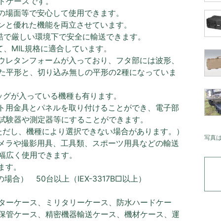
ードケースです。
の場面等で安心して使用できます。
ンと優れた機能を両立させています。
過酷で厳しい環境下で安全に輸送できます。
て、MIL規格に適合しています。
ウレタンフォームが入っており、フタ部には波形、
た平形と、切り込み無しの平形の2種になっていま
ッグが入っている機種も有ります。
ト用金具とパネルを取り付けることができ、電子部
試験器や測定器等にすることができます。
ただし、機種により選択できない場合があります。）
写真
メラや撮影用具、工具類、スポーツ用具などの輸送
幅広く使用できます。
ます。
B□の場合） 50台以上（IEX-3317B□以上）
ターケース、ミリタリーケース、防水ハードケー
保管ケース、精密機器輸送ケース、機材ケース、運