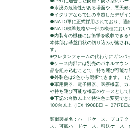
●IP67に適合した防塵・防水型のハ
●水没の危険性がある場面や、悪天候
●イタリアならではの卓越したデザイ
●NATO軍に正式採用されており、
●NATO標準規格や一部の機種におい
●内装有の機種には衝撃を吸収できる
本体部は碁盤目状の切り込みが施され
す。
※ウレタンフォームの代わりにガンバ
●ケース内部には別売のパネルマウン
品を組み込むことで、持ち運び可能な
●外装色は2色から選択できます。（
●軍用機器、電子機器、医療機器、カ
や持ち運び可能な機器のケースとして
●下記の台数以上で特注色に変更でき
100台以上（IEX-1908B□ ～ 2717
類似製品名：ハードケース、プロテク
ス、可搬ハードケース、移送ケース、