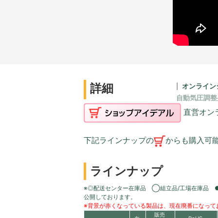
詳細
オンライン
自動気圧調整
直営オン
下記ラインナップの
からも購入可
ラインナップ
※◎配送センター在庫品 ◯組立品/工場在庫品 
公開しております。
※背景が赤くなっている製品は、現在廃番になって
販売