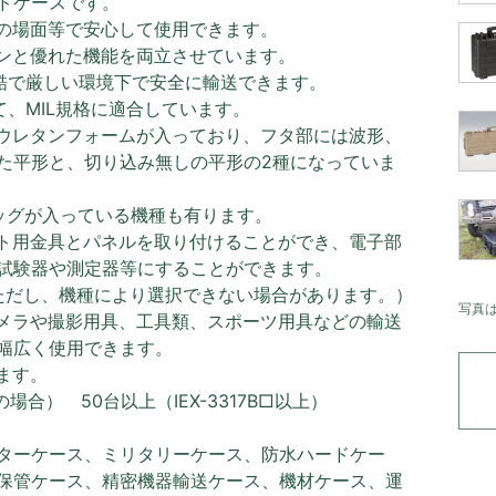
ードケースです。
の場面等で安心して使用できます。
ンと優れた機能を両立させています。
過酷で厳しい環境下で安全に輸送できます。
て、MIL規格に適合しています。
ウレタンフォームが入っており、フタ部には波形、
た平形と、切り込み無しの平形の2種になっていま
ッグが入っている機種も有ります。
ト用金具とパネルを取り付けることができ、電子部
試験器や測定器等にすることができます。
ただし、機種により選択できない場合があります。）
写真
メラや撮影用具、工具類、スポーツ用具などの輸送
幅広く使用できます。
ます。
B□の場合） 50台以上（IEX-3317B□以上）
ターケース、ミリタリーケース、防水ハードケー
保管ケース、精密機器輸送ケース、機材ケース、運