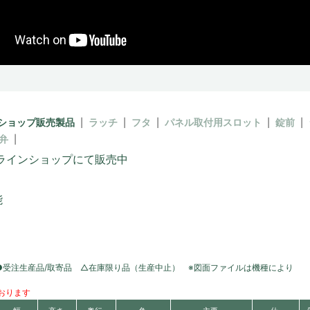
ショップ販売製品
ラッチ
フタ
パネル取付用スロット
錠前
弁
ラインショップにて販売中
能
●受注生産品/取寄品 △在庫限り品（生産中止） ※図面ファイルは機種により
おります