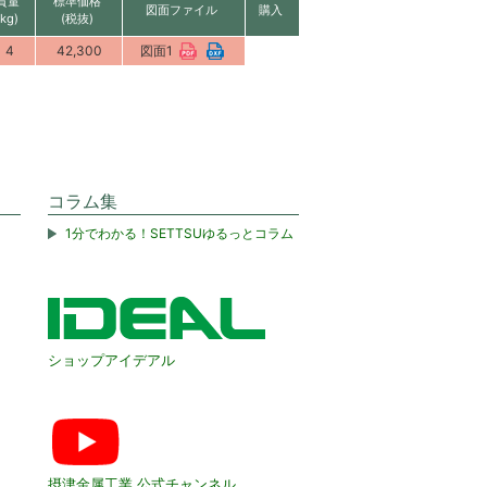
質量
標準価格
図面ファイル
購入
(kg)
(税抜)
4
42,300
図面1
コラム集
1分でわかる！SETTSUゆるっとコラム
ショップアイデアル
摂津金属工業 公式チャンネル