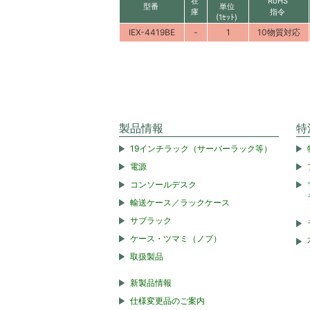
在
RoHS
型番
単位
庫
指令
(1ｾｯﾄ)
IEX-4419BE
-
1
10物質対応
製品情報
特
19インチラック（サーバーラック等）
電源
コンソールデスク
輸送ケース／ラックケース
サブラック
ケース・ツマミ（ノブ）
取扱製品
新製品情報
仕様変更品のご案内