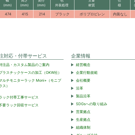
幅
高さ
奥行
色
主要
仕
(mm)
(mm)
(mm)
外装処理
材質
様
474
415
214
ブラック
ポリプロピレン
内装なし
注対応・付帯サービス
企業情報
特注品・カスタム製品のご案内
経営概念
プラスチックケースの加工（OKW社）
企業行動規範
マルチモニターラック Moni+（モニプ
会社概要
ラス）
沿革
製品沿革
ラック付帯工事サービス
SDGsへの取り組み
不要ラック回収サービス
営業拠点
生産拠点
組織体制