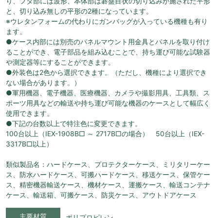
り、フタ部には波形、本体部は碁盤目状の切り込みが施された平形
と、切り込み無しの平形の2種になっています。
※ウレタンフォームの代わりにガンバッグが入っている機種も有り
ます。
●ケース内部には別売のパネルマウント用金具とパネルを取り付け
ることができ、電子部品を組み込むことで、持ち運び可能な試験器
や測定器等にすることができます。
●外装色は2色から選択できます。（ただし、機種により選択でき
ない場合があります。）
●軍用機器、電子機器、医療機器、カメラや撮影用具、工具類、ス
ポーツ用具などの輸送や持ち運び可能な機器のケースとして幅広く
使用できます。
●下記の台数以上で特注色に変更できます。
100台以上（IEX-1908B□ ～ 2717B□の場合） 50台以上（IEX-
3317B□以上）
類似製品名：ハードケース、プロテクターケース、ミリタリーケー
ス、防水ハードケース、可搬ハードケース、移送ケース、保管ケー
ス、精密機器輸送ケース、機材ケース、運搬ケース、輸送コンテナ
ケース、輸送箱、可搬ケース、防災ケース、アウトドアケース
主要材質
ポリプロピレン