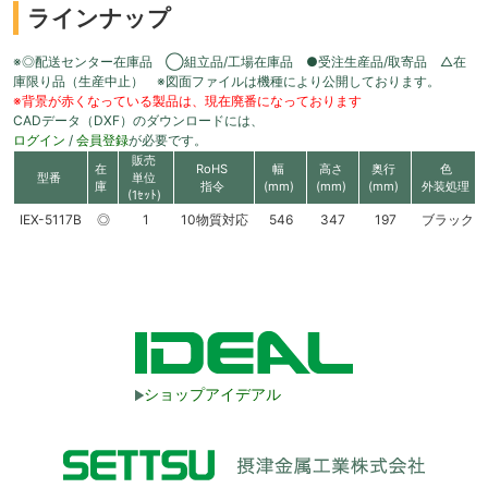
ラインナップ
※◎配送センター在庫品 ◯組立品/工場在庫品 ●受注生産品/取寄品 △在
庫限り品（生産中止） ※図面ファイルは機種により公開しております。
※背景が赤くなっている製品は、現在廃番になっております
CADデータ（DXF）のダウンロードには、
ログイン
/
会員登録
が必要です。
販売
在
RoHS
幅
高さ
奥行
色
型番
単位
庫
指令
(mm)
(mm)
(mm)
外装処理
(1ｾｯﾄ)
IEX-5117B
◎
1
10物質対応
546
347
197
ブラック
ショップアイデアル