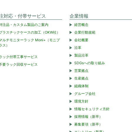
注対応・付帯サービス
企業情報
特注品・カスタム製品のご案内
経営概念
プラスチックケースの加工（OKW社）
企業行動規範
マルチモニターラック Moni+（モニプ
会社概要
ラス）
沿革
製品沿革
ラック付帯工事サービス
SDGsへの取り組み
不要ラック回収サービス
営業拠点
生産拠点
組織体制
グループ会社
環境方針
情報セキュリティ方針
採用情報（新卒）
募集要項（新卒）
エントリー（新卒）