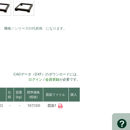
は 機種／シリーズの代表例 になります。
CADデータ（DXF）のダウンロードには、
ログイン
/
会員登録
が必要です。
仕
質量
標準価格
図面ファイル
購入
様
(kg)
(税抜)
0)
-
-
107,100
図面1