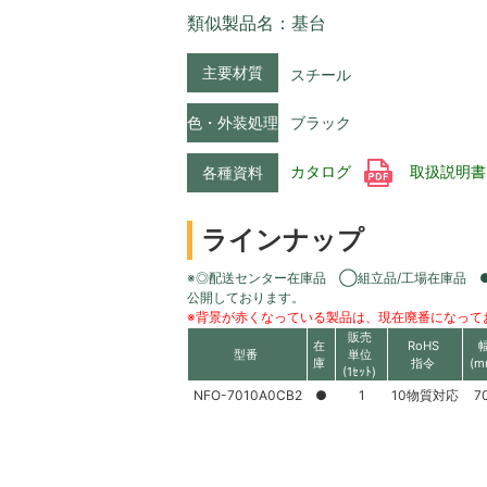
類似製品名：基台
主要材質
スチール
色・外装処理
ブラック
カタログ
取扱説明
各種資料
ラインナップ
※◎配送センター在庫品 ◯組立品/工場在庫品 
公開しております。
※背景が赤くなっている製品は、現在廃番になって
販売
在
RoHS
型番
単位
庫
指令
(m
(1ｾｯﾄ)
NFO-7010A0CB2
●
1
10物質対応
7