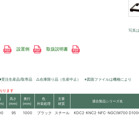
写真
書
設置例
取扱説明書
●受注生産品/取寄品 △在庫限り品（生産中止） ※図面ファイルは機種により
おります
幅
高さ
奥行
色
主要
適合製品シリーズ名
m)
(mm)
(mm)
外装処理
材質
00
95
1000
ブラック
スチール
KDC2･KNC2･NFC･NGC(W700 D100