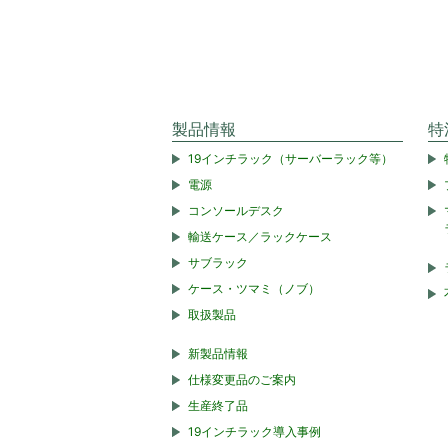
製品情報
特
19インチラック（サーバーラック等）
電源
コンソールデスク
輸送ケース／ラックケース
サブラック
ケース・ツマミ（ノブ）
取扱製品
新製品情報
仕様変更品のご案内
生産終了品
19インチラック導入事例