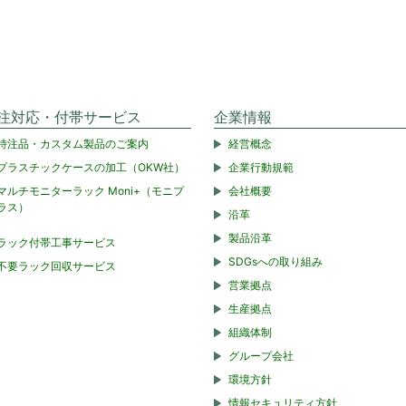
注対応・付帯サービス
企業情報
特注品・カスタム製品のご案内
経営概念
プラスチックケースの加工（OKW社）
企業行動規範
マルチモニターラック Moni+（モニプ
会社概要
ラス）
沿革
製品沿革
ラック付帯工事サービス
SDGsへの取り組み
不要ラック回収サービス
営業拠点
生産拠点
組織体制
グループ会社
環境方針
情報セキュリティ方針