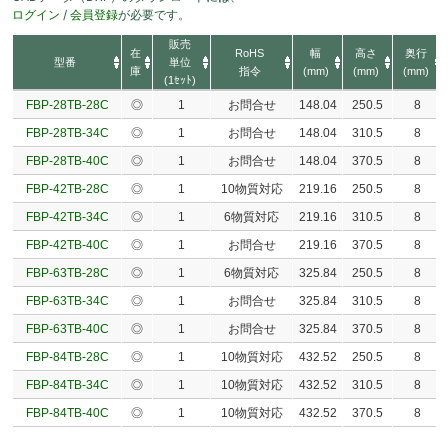
ログイン
/
会員登録
が必要です。
販売
在
RoHS
幅
高さ
奥行
型番
単位
庫
指令
(mm)
(mm)
(mm)
(1ｾｯﾄ)
FBP-28TB-28C
◎
1
お問合せ
148.04
250.5
8
FBP-28TB-34C
◎
1
お問合せ
148.04
310.5
8
FBP-28TB-40C
◎
1
お問合せ
148.04
370.5
8
FBP-42TB-28C
◎
1
10物質対応
219.16
250.5
8
FBP-42TB-34C
◎
1
6物質対応
219.16
310.5
8
FBP-42TB-40C
◎
1
お問合せ
219.16
370.5
8
FBP-63TB-28C
◎
1
6物質対応
325.84
250.5
8
FBP-63TB-34C
◎
1
お問合せ
325.84
310.5
8
FBP-63TB-40C
◎
1
お問合せ
325.84
370.5
8
FBP-84TB-28C
◎
1
10物質対応
432.52
250.5
8
FBP-84TB-34C
◎
1
10物質対応
432.52
310.5
8
FBP-84TB-40C
◎
1
10物質対応
432.52
370.5
8