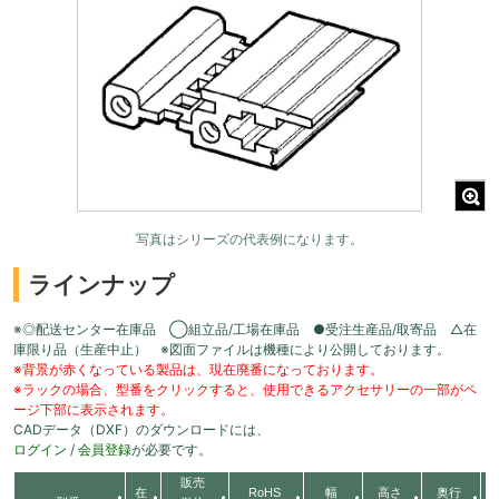
写真はシリーズの代表例になります。
ラインナップ
※◎配送センター在庫品 ◯組立品/工場在庫品 ●受注生産品/取寄品 △在
庫限り品（生産中止） ※図面ファイルは機種により公開しております。
※背景が赤くなっている製品は、現在廃番になっております。
※ラックの場合、型番をクリックすると、使用できるアクセサリーの一部がペ
ージ下部に表示されます。
CADデータ（DXF）のダウンロードには、
ログイン
/
会員登録
が必要です。
販売
在
RoHS
幅
高さ
奥行