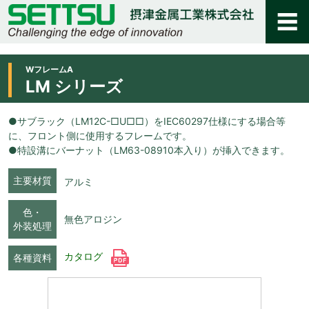
WフレームA
LM シリーズ
●サブラック（LM12C-□U□□）をIEC60297仕様にする場合等
に、フロント側に使用するフレームです。
●特設溝にバーナット（LM63-08910本入り）が挿入できます。
主要材質
アルミ
色・
無色アロジン
外装処理
カタログ
各種資料