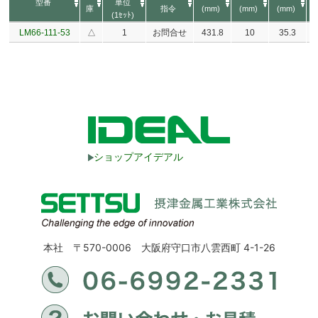
型番
単位
庫
指令
(mm)
(mm)
(mm)
(1ｾｯﾄ)
LM66-111-53
△
1
お問合せ
431.8
10
35.3
ショップアイデアル
本社 〒570-0006 大阪府守口市八雲西町 4-1-26