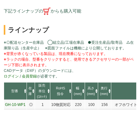
下記ラインナップの
からも購入可能
ラインナップ
※◎配送センター在庫品 ◯組立品/工場在庫品 ●受注生産品/取寄品 △在
庫限り品（生産中止） ※図面ファイルは機種により公開しております。
※背景が赤くなっている製品は、現在廃番になっております。
※ラックの場合、型番をクリックすると、使用できるアクセサリーの一部がペ
ージ下部に表示されます。
CADデータ（DXF）のダウンロードには、
ログイン
/
会員登録
が必要です。
販売
在
RoHS
幅
高さ
奥行
型番
単位
庫
指令
(mm)
(mm)
(mm)
(1ｾｯﾄ)
GH-10-WP1
◎
1
10物質対応
220
100
156
オフホワイト･