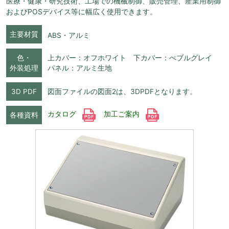
医療・健康・研究技術、工場での機械制御、販売管理、産業用制御
およびPOSデバイス等に幅広く使用できます。
主要材質
ABS・アルミ
色・
上カバー：オフホワイト 下カバー：ぺブルグレイ
外装処理
パネル：アルミ生地
3D PDF
図面ファイルの図面2は、3DPDFとなります。
カタログ
加工ご案内
各種資料