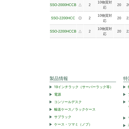
10物質対
SSO-2000HCCB
△
2
20
2
応
10物質対
SSO-2200HCC
◎
2
20
2
応
10物質対
SSO-2200HCCB
△
2
20
2
応
製品情報
特
19インチラック（サーバーラック等）
電源
コンソールデスク
輸送ケース／ラックケース
サブラック
ケース・ツマミ（ノブ）