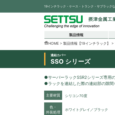
19インチラック・ケース・トランク・サブラック
製品情報
HOME
製品情報【19インチラック】
連結カバー
SSO シリーズ
●サーバーラックSSR2シリーズ専用
●ラックを連結した際の連結部の隙間
主要材質
シリコン70度
色・
ホワイトグレイ／ブラック
外装処理