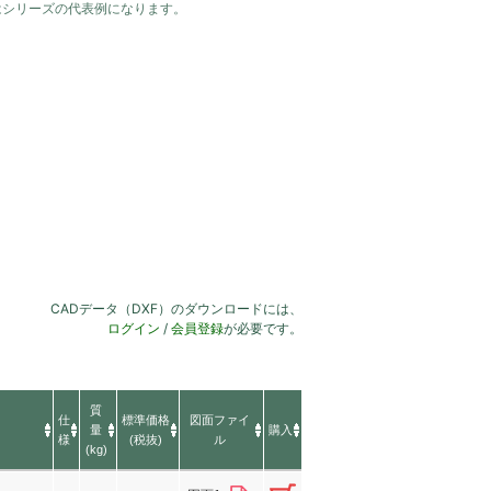
はシリーズの代表例になります。
CADデータ（DXF）のダウンロードには、
ログイン
/
会員登録
が必要です。
質
仕
標準価格
図面ファイ
量
購入
様
(税抜)
ル
(kg)