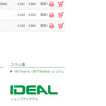
図面1
000)
-
0.167
3,960
図面1
-
0.183
5,420
図面1
-
0.183
4,680
コラム集
1分でわかる！SETTSUゆるっとコラム
ショップアイデアル