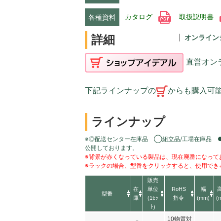
カタログ
取扱説明書
各種資料
詳細
オンライン
直営オン
下記ラインナップの
からも購入可
ラインナップ
※◎配送センター在庫品 ◯組立品/工場在庫品 
公開しております。
※背景が赤くなっている製品は、現在廃番になって
※ラックの場合、型番をクリックすると、使用でき
販売
在
単位
RoHS
幅
型番
庫
(1ｾｯ
指令
(mm)
(
ﾄ)
10物質対