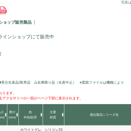
写真
ショップ販売製品
ラインショップにて販売中
能
●受注生産品/取寄品 △在庫限り品（生産中止） ※図面ファイルは機種により
おります。
るアクセサリーの一部がページ下部に表示されます。
高さ
奥行
色
主要
適合製品シリーズ名
mm)
(mm)
外装処理
材質
ホワイトグレ
シリコン70