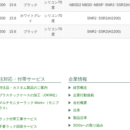
シリコン70
000
15.6
ブラック
NBSD2 NBSD･NBSP･SNR2･SSR2(H2
度
ホワイトグレ
シリコン70
200
15.6
SNR2･SSR2(H2200)
イ
度
シリコン70
200
15.6
ブラック
SNR2･SSR2(H2200)
度
注対応・付帯サービス
企業情報
特注品・カスタム製品のご案内
経営概念
プラスチックケースの加工（OKW社）
企業行動規範
マルチモニターラック Moni+（モニプ
会社概要
ラス）
沿革
製品沿革
ラック付帯工事サービス
SDGsへの取り組み
不要ラック回収サービス