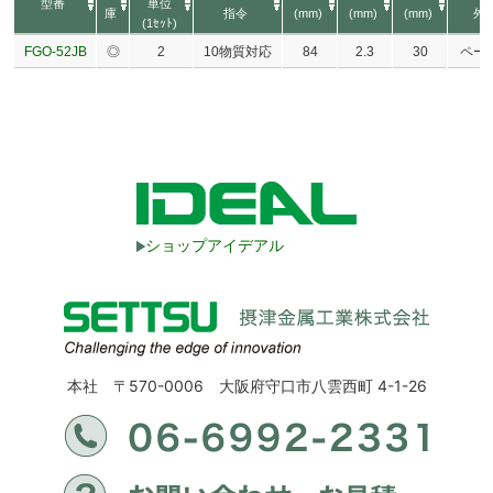
型番
単位
庫
指令
(mm)
(mm)
(mm)
外
(1ｾｯﾄ)
FGO-52JB
◎
2
10物質対応
84
2.3
30
ペー
ショップアイデアル
本社 〒570-0006 大阪府守口市八雲西町 4-1-26