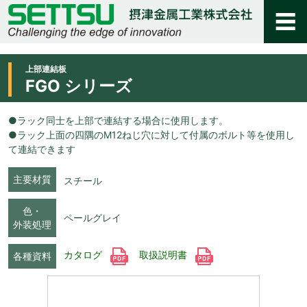
上部連結板
FGO シリーズ
●ラック同士を上部で連結する場合に使用します。
●ラック上面の四隅のM12ねじ穴に対して付属のボルト等を使用し
て連結できます
主要材質
スチール
色・
ペールグレイ
外装処理
カタログ
取扱説明書
各種資料