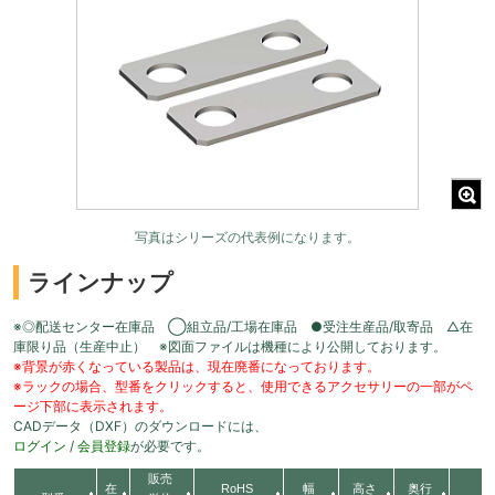
写真はシリーズの代表例になります。
ラインナップ
※◎配送センター在庫品 ◯組立品/工場在庫品 ●受注生産品/取寄品 △在
庫限り品（生産中止） ※図面ファイルは機種により公開しております。
※背景が赤くなっている製品は、現在廃番になっております。
※ラックの場合、型番をクリックすると、使用できるアクセサリーの一部がペ
ージ下部に表示されます。
CADデータ（DXF）のダウンロードには、
ログイン
/
会員登録
が必要です。
販売
在
RoHS
幅
高さ
奥行