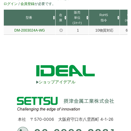
ログイン
/
会員登録
が必要です。
販売
在
RoHS
幅
型番
単位
庫
指令
(mm
(1ｾｯﾄ)
DM-2003024A-WG
◎
1
10物質対応
62.
ショップアイデアル
本社 〒570-0006 大阪府守口市八雲西町 4-1-26