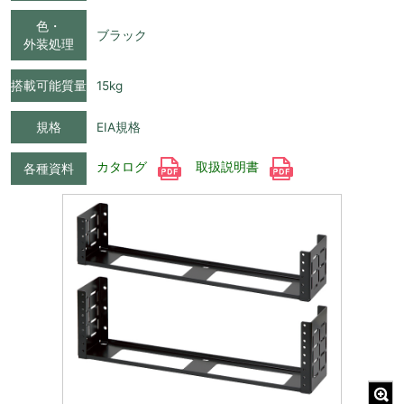
色・
ブラック
外装処理
搭載可能質量
15kg
規格
EIA規格
カタログ
取扱説明書
各種資料