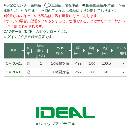
※◎配送センター在庫品 ◯組立品/工場在庫品 ●受注生産品/取寄品 △在
庫限り品（生産中止） ※図面ファイルは機種により公開しております。
※背景が赤くなっている製品は、現在廃番になっております。
※ラックの場合、型番をクリックすると、使用できるアクセサリーの一部がペ
ージ下部に表示されます。
CADデータ（DXF）のダウンロードには、
ログイン
/
会員登録
が必要です。
販売
在
RoHS
幅
高さ
奥行
19インチ
型番
単位
庫
指令
(mm)
(mm)
(mm)
規格
(1ｾｯﾄ)
CMRO-2U
◎
1
10物質対応
492
100
100.5
-
CMRO-3U
◎
1
10物質対応
492
100
145
-
ショップアイデアル