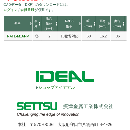
CADデータ（DXF）のダウンロードには、
ログイン
/
会員登録
が必要です。
販売
在
RoHS
幅
高さ
奥行
型番
単位
庫
指令
(mm)
(mm)
(mm)
(1ｾｯﾄ)
RAFL-M16NP
◎
2
10物質対応
60
16.2
36
ショップアイデアル
本社 〒570-0006 大阪府守口市八雲西町 4-1-26