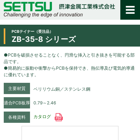
PCBテイナー（受注品）
ZB-35-8 シリーズ
●PCBを破損させることなく、円滑な挿入と引き抜きを可能する部
品です。
●簡易的に振動や衝撃からPCBを保持でき、熱伝導及び電気的導通
に優れています。
主要材質
ベリリウム銅／ステンレス鋼
適合PCB板厚
0.79～2.46
カタログ
各種資料