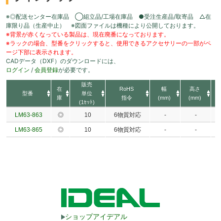
※◎配送センター在庫品 ◯組立品/工場在庫品 ●受注生産品/取寄品 △在
庫限り品（生産中止） ※図面ファイルは機種により公開しております。
※背景が赤くなっている製品は、現在廃番になっております。
※ラックの場合、型番をクリックすると、使用できるアクセサリーの一部がペ
ージ下部に表示されます。
CADデータ（DXF）のダウンロードには、
ログイン
/
会員登録
が必要です。
販売
在
RoHS
幅
高さ
型番
単位
庫
指令
(mm)
(mm)
(1ｾｯﾄ)
LM63-863
◎
10
6物質対応
-
-
LM63-865
◎
10
6物質対応
-
-
ショップアイデアル