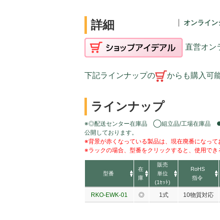
詳細
オンライン
直営オン
下記ラインナップの
からも購入可
ラインナップ
※◎配送センター在庫品 ◯組立品/工場在庫品 
公開しております。
※背景が赤くなっている製品は、現在廃番になって
※ラックの場合、型番をクリックすると、使用でき
販売
在
RoHS
型番
単位
庫
指令
(1ｾｯﾄ)
RKO-EWK-01
◎
1式
10物質対応