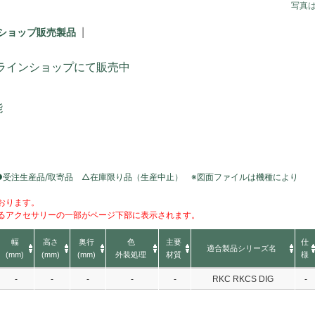
写真
ショップ販売製品
ラインショップにて販売中
能
●受注生産品/取寄品 △在庫限り品（生産中止） ※図面ファイルは機種により
おります。
るアクセサリーの一部がページ下部に表示されます。
幅
高さ
奥行
色
主要
仕
適合製品シリーズ名
(mm)
(mm)
(mm)
外装処理
材質
様
-
-
-
-
-
RKC RKCS DIG
-