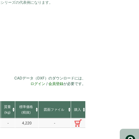
はシリーズの代表例になります。
CADデータ（DXF）のダウンロードには、
ログイン
/
会員登録
が必要です。
質量
標準価格
図面ファイル
購入
(kg)
(税抜)
-
4,220
-