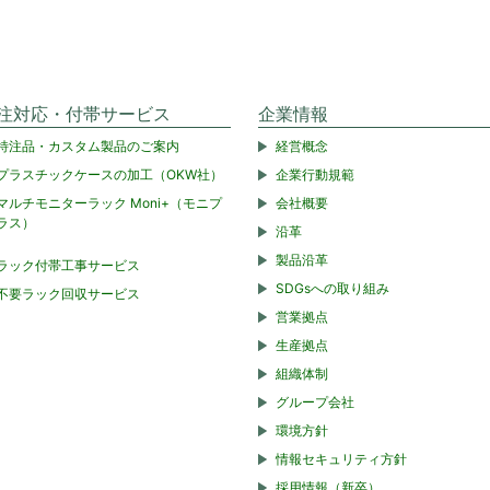
注対応・付帯サービス
企業情報
特注品・カスタム製品のご案内
経営概念
プラスチックケースの加工（OKW社）
企業行動規範
マルチモニターラック Moni+（モニプ
会社概要
ラス）
沿革
製品沿革
ラック付帯工事サービス
SDGsへの取り組み
不要ラック回収サービス
営業拠点
生産拠点
組織体制
グループ会社
環境方針
情報セキュリティ方針
採用情報（新卒）