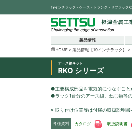
19インチラック・ケース・トランク・サブラック
製品情報
HOME
製品情報【19インチラック】
アース線キット
RKO シリーズ
●主要構成部品を電気的につなぐこと
●ラック1台分のアース線、ねじ類等
※ 取り付け位置等は付属の取扱説明
各種資料
カタログ
取扱説明書