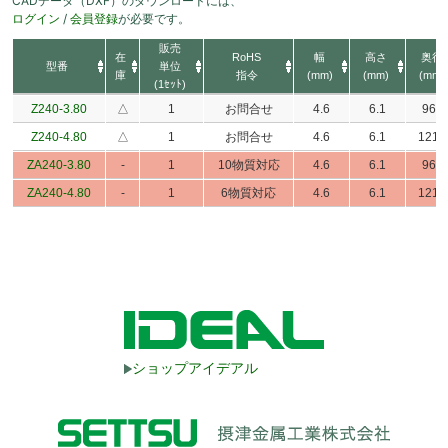
CADデータ（DXF）のダウンロードには、
ログイン
/
会員登録
が必要です。
販売
在
RoHS
幅
高さ
奥行
型番
単位
庫
指令
(mm)
(mm)
(mm)
(1ｾｯﾄ)
Z240-3.80
△
1
お問合せ
4.6
6.1
96.5
Z240-4.80
△
1
お問合せ
4.6
6.1
121.
ZA240-3.80
-
1
10物質対応
4.6
6.1
96.5
ZA240-4.80
-
1
6物質対応
4.6
6.1
121.
ショップアイデアル