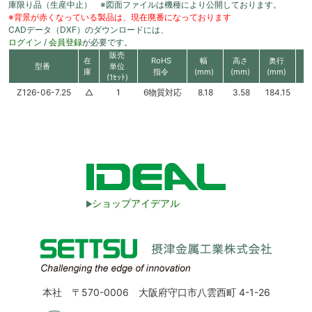
庫限り品（生産中止） ※図面ファイルは機種により公開しております。
※背景が赤くなっている製品は、現在廃番になっております
CADデータ（DXF）のダウンロードには、
ログイン
/
会員登録
が必要です。
販売
在
RoHS
幅
高さ
奥行
型番
単位
庫
指令
(mm)
(mm)
(mm)
(1ｾｯﾄ)
Z126-06-7.25
△
1
6物質対応
8.18
3.58
184.15
ショップアイデアル
本社 〒570-0006 大阪府守口市八雲西町 4-1-26