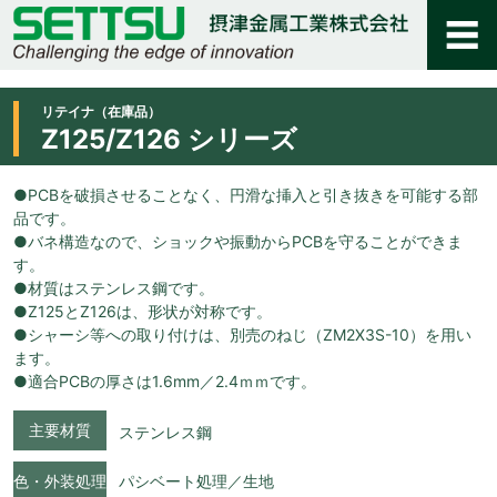
リテイナ（在庫品）
Z125/Z126 シリーズ
●PCBを破損させることなく、円滑な挿入と引き抜きを可能する部
品です。
●バネ構造なので、ショックや振動からPCBを守ることができま
す。
●材質はステンレス鋼です。
●Z125とZ126は、形状が対称です。
●シャーシ等への取り付けは、別売のねじ（ZM2X3S-10）を用い
ます。
●適合PCBの厚さは1.6mm／2.4ｍｍです。
主要材質
ステンレス鋼
色・外装処理
パシベート処理／生地