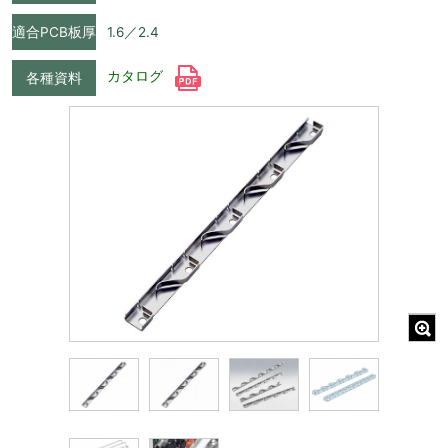
適合PCB板厚
1.6／2.4
カタログ
各種資料