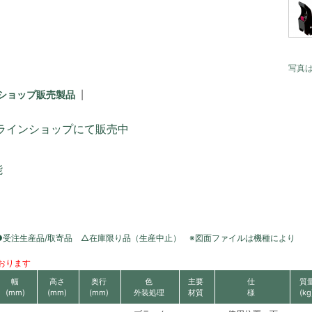
写真
ショップ販売製品
ラインショップにて販売中
能
●受注生産品/取寄品 △在庫限り品（生産中止） ※図面ファイルは機種により
おります
幅
高さ
奥行
色
主要
仕
質
(mm)
(mm)
(mm)
外装処理
材質
様
(kg