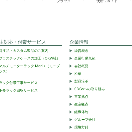
-
-
-
ブラック
-
使用位置：下
-
注対応・付帯サービス
企業情報
特注品・カスタム製品のご案内
経営概念
プラスチックケースの加工（OKW社）
企業行動規範
マルチモニターラック Moni+（モニプ
会社概要
ラス）
沿革
製品沿革
ラック付帯工事サービス
SDGsへの取り組み
不要ラック回収サービス
営業拠点
生産拠点
組織体制
グループ会社
環境方針