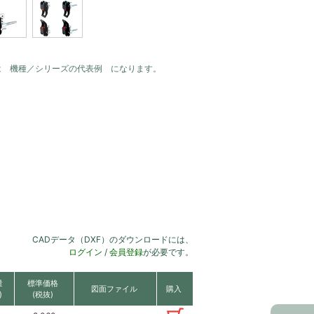
は 機種／シリーズの代表例 になります。
CADデータ（DXF）のダウンロードには、
ログイン
/
会員登録
が必要です。
量
標準価格
図面ファイル
購入
)
(税抜)