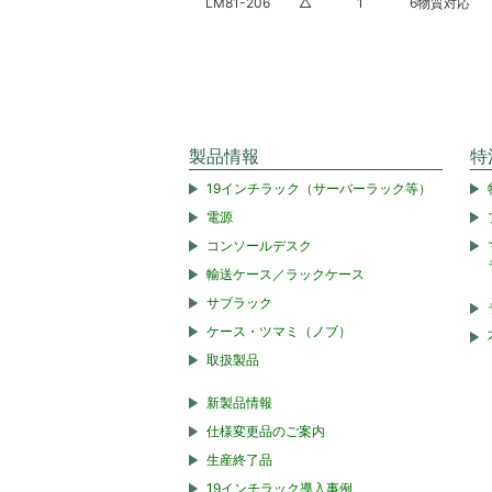
LM81-206
△
1
6物質対応
製品情報
特
19インチラック（サーバーラック等）
電源
コンソールデスク
輸送ケース／ラックケース
サブラック
ケース・ツマミ（ノブ）
取扱製品
新製品情報
仕様変更品のご案内
生産終了品
19インチラック導入事例