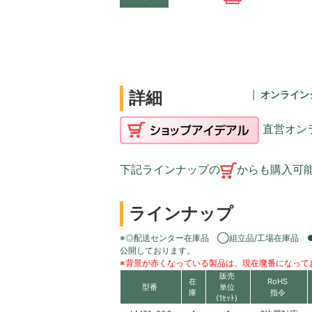
詳細
オンライン
直営オン
下記ラインナップの
からも購入可
ラインナップ
※◎配送センター在庫品 ◯組立品/工場在庫品 
公開しております。
※背景が赤くなっている製品は、現在廃番になって
販売
在
RoHS
型番
単位
庫
指令
(1ｾｯﾄ)