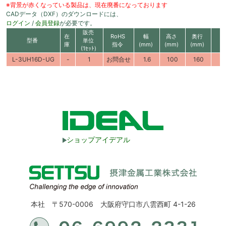
※背景が赤くなっている製品は、現在廃番になっております
CADデータ（DXF）のダウンロードには、
ログイン
/
会員登録
が必要です。
販売
在
RoHS
幅
高さ
奥行
型番
単位
庫
指令
(mm)
(mm)
(mm)
(1ｾｯﾄ)
L-3UH16D-UG
-
1
お問合せ
1.6
100
160
ショップアイデアル
本社 〒570-0006 大阪府守口市八雲西町 4-1-26