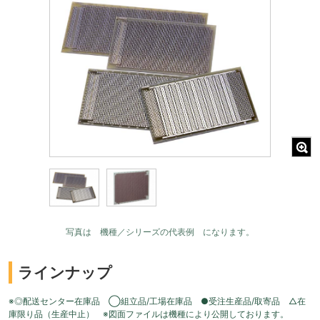
写真は 機種／シリーズの代表例 になります。
ラインナップ
※◎配送センター在庫品 ◯組立品/工場在庫品 ●受注生産品/取寄品 △在
庫限り品（生産中止） ※図面ファイルは機種により公開しております。