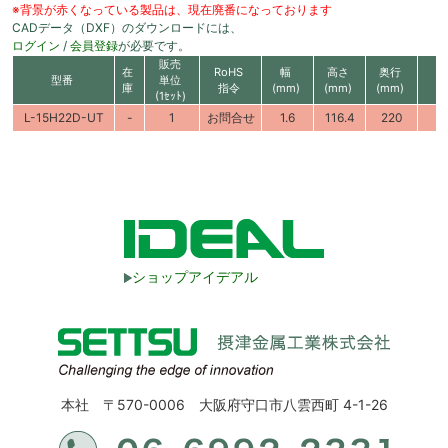
※背景が赤くなっている製品は、現在廃番になっております
CADデータ（DXF）のダウンロードには、
ログイン
/
会員登録
が必要です。
販売
在
RoHS
幅
高さ
奥行
型番
単位
庫
指令
(mm)
(mm)
(mm)
(1ｾｯﾄ)
L-15H22D-UT
-
1
お問合せ
1.6
116.4
220
ショップアイデアル
本社 〒570-0006 大阪府守口市八雲西町 4-1-26