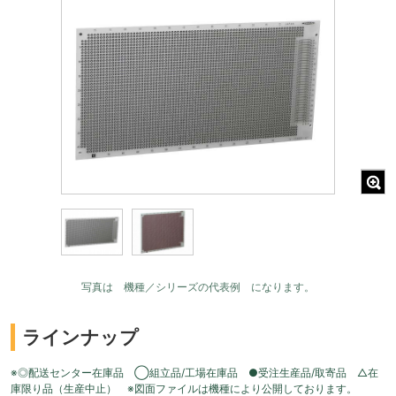
写真は 機種／シリーズの代表例 になります。
ラインナップ
※◎配送センター在庫品 ◯組立品/工場在庫品 ●受注生産品/取寄品 △在
庫限り品（生産中止） ※図面ファイルは機種により公開しております。