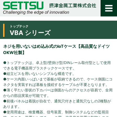
トップテック
VBA シリーズ
ネジを用いないはめ込み式のIoTケース【高品質なドイツ
OKW社製】
●トップテックは、卓上型/壁掛け型/DINレール取付型として使用
できる電子機器用プラスチックケースです。
●組立ビスを用いないシンプルな構造です。
●ケース内面いっぱいまで基板が収納できるので、ケース側面にコ
ネクタを実装すれば基板を接続するケーブルが不要となります。
●薄く平たい形状の下カバーは側面からのアクセスが容易で、全周
からの部品実装が可能です。
●前後パネルは着脱が自在で、通気穴付きと通気穴なしの2種類が
あります。
●使用用途は、検査機器、信号装置、制御システムなどの監視目