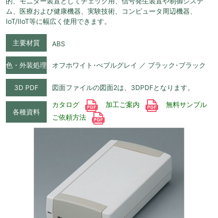
的、モニター装置としてチェック用、信号発生装置や制御システ
ム、医療および健康機器、実験技術、コンピュータ周辺機器、
IoT/IIoT等に幅広く使用できます。
主要材質
ABS
色・外装処理
オフホワイト･ぺブルグレイ ／ ブラック･ブラック
3D PDF
図面ファイルの図面2は、3DPDFとなります。
カタログ
加工ご案内
無料サンプル
各種資料
ご依頼方法