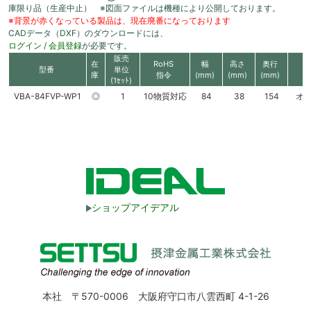
庫限り品（生産中止） ※図面ファイルは機種により公開しております。
※背景が赤くなっている製品は、現在廃番になっております
CADデータ（DXF）のダウンロードには、
ログイン
/
会員登録
が必要です。
販売
在
RoHS
幅
高さ
奥行
型番
単位
庫
指令
(mm)
(mm)
(mm)
(1ｾｯﾄ)
VBA-84FVP-WP1
◎
1
10物質対応
84
38
154
オ
ショップアイデアル
本社 〒570-0006 大阪府守口市八雲西町 4-1-26