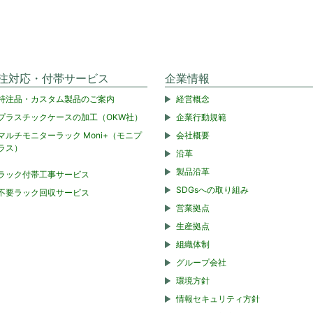
注対応・付帯サービス
企業情報
特注品・カスタム製品のご案内
経営概念
プラスチックケースの加工（OKW社）
企業行動規範
マルチモニターラック Moni+（モニプ
会社概要
ラス）
沿革
製品沿革
ラック付帯工事サービス
SDGsへの取り組み
不要ラック回収サービス
営業拠点
生産拠点
組織体制
グループ会社
環境方針
情報セキュリティ方針