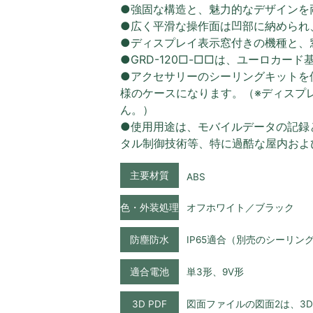
●強固な構造と、魅力的なデザインを
●広く平滑な操作面は凹部に納められ
●ディスプレイ表示窓付きの機種と、
●GRD-120□-□□は、ユーロカー
●アクセサリーのシーリングキットを使
様のケースになります。（※ディスプ
ん。）
●使用用途は、モバイルデータの記録
タル制御技術等、特に過酷な屋内およ
主要材質
ABS
色・外装処理
オフホワイト／ブラック
防塵防水
IP65適合（別売のシーリン
適合電池
単3形、9V形
3D PDF
図面ファイルの図面2は、3D