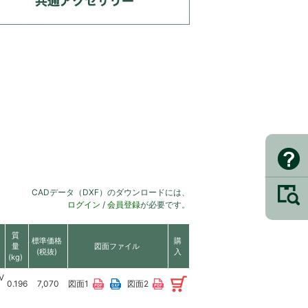
CADデータ（DXF）のダウンロードには、
ログイン
/
会員登録
が必要です。
質
標準価格
購
量
図面ファイル
(税抜)
入
(kg)
V
0.196
7,070
図面1
図面2