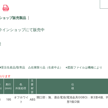
内
ショップ販売製品
ラインショップにて販売中
能
●受注生産品/取寄品 △在庫限り品（生産中止） ※図面ファイルは機種により
おります
主
さ
奥行
色
要
仕
)
(mm)
外装処理
材
様
質
オフホワイ
開口部：無、適合電池(電池金具GGBO)：単3形4個、9
4
195
ABS
ト
形1個/2個