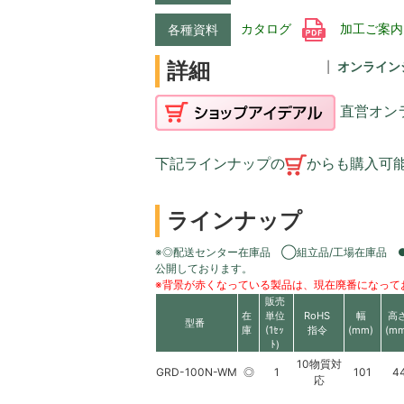
カタログ
加工ご案
各種資料
詳細
オンライン
直営オン
下記ラインナップの
からも購入可
ラインナップ
※◎配送センター在庫品 ◯組立品/工場在庫品 
公開しております。
※背景が赤くなっている製品は、現在廃番になって
販売
在
単位
RoHS
幅
高
型番
庫
(1ｾｯ
指令
(mm)
(mm
ﾄ)
10物質対
GRD-100N-WM
◎
1
101
4
応