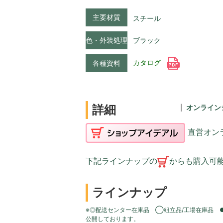
主要材質
スチール
色・外装処理
ブラック
カタログ
各種資料
詳細
オンライン
直営オン
下記ラインナップの
からも購入可
ラインナップ
※◎配送センター在庫品 ◯組立品/工場在庫品 
公開しております。