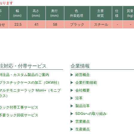
おります
S
幅
高さ
奥行
色
主要
仕
質量
令
(mm)
(mm)
(mm)
外装処理
材質
様
(kg)
合せ
22.5
41
58
ブラック
スチール
-
-
注対応・付帯サービス
企業情報
特注品・カスタム製品のご案内
経営概念
プラスチックケースの加工（OKW社）
企業行動規範
マルチモニターラック Moni+（モニプ
会社概要
ラス）
沿革
製品沿革
ラック付帯工事サービス
SDGsへの取り組み
不要ラック回収サービス
営業拠点
生産拠点