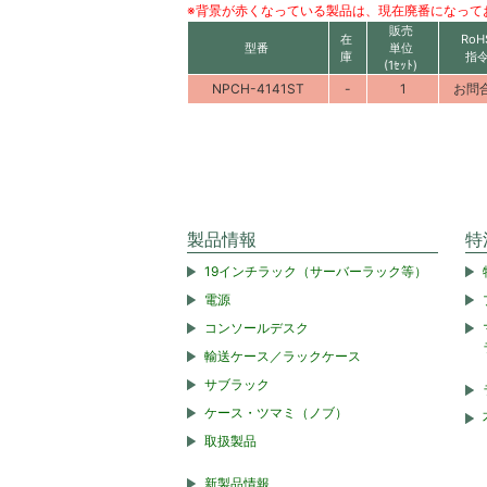
※背景が赤くなっている製品は、現在廃番になって
販売
在
RoH
型番
単位
庫
指
(1ｾｯﾄ)
NPCH-4141ST
-
1
お問
製品情報
特
19インチラック（サーバーラック等）
電源
コンソールデスク
輸送ケース／ラックケース
サブラック
ケース・ツマミ（ノブ）
取扱製品
新製品情報