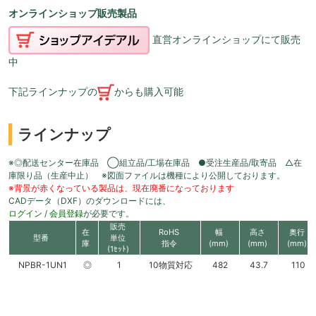
オンラインショップ販売製品
直営オンラインショップにて販売
中
下記ラインナップの
からも購入可能
ラインナップ
※◎配送センター在庫品 ◯組立品/工場在庫品 ●受注生産品/取寄品 △在
庫限り品（生産中止） ※図面ファイルは機種により公開しております。
※背景が赤くなっている製品は、現在廃番になっております
CADデータ（DXF）のダウンロードには、
ログイン
/
会員登録
が必要です。
販売
在
RoHS
幅
高さ
奥行
型番
単位
庫
指令
(mm)
(mm)
(mm)
(1ｾｯﾄ)
NPBR-1UN1
◎
1
10物質対応
482
43.7
110