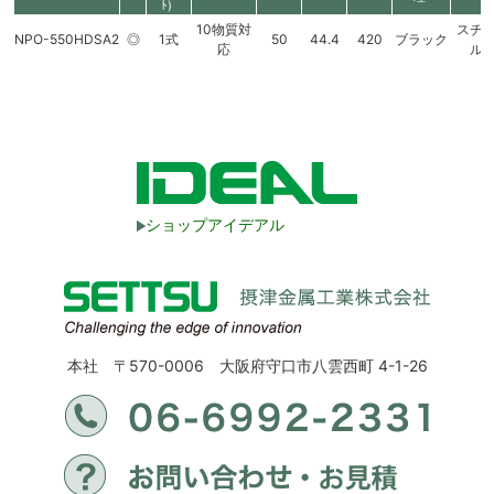
ﾄ)
10物質対
スチ
NPO-550HDSA2
◎
1式
50
44.4
420
ブラック
応
ル
ショップアイデアル
本社 〒570-0006 大阪府守口市八雲西町 4-1-26