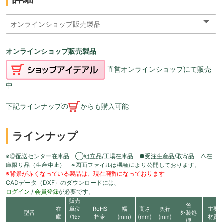
オンラインショップ販売製品
直営オンラインショップにて販売
中
下記ラインナップの
からも購入可能
ラインナップ
※◎配送センター在庫品 ◯組立品/工場在庫品 ●受注生産品/取寄品 △在
庫限り品（生産中止） ※図面ファイルは機種により公開しております。
※背景が赤くなっている製品は、現在廃番になっております
CADデータ（DXF）のダウンロードには、
ログイン
/
会員登録
が必要です。
販売
色
在
単位
RoHS
幅
高さ
奥行
主要
型番
外装処
庫
(1ｾｯ
指令
(mm)
(mm)
(mm)
材質
理