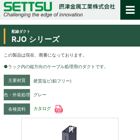
配線ダクト
RJO シリーズ
この製品は現在、廃番になっております。
●ラック内の縦方向のケーブル処理用のダクトです。
主要材質
硬質塩ビ(鉛フリー)
色・外装処理
グレー
カタログ
各種資料