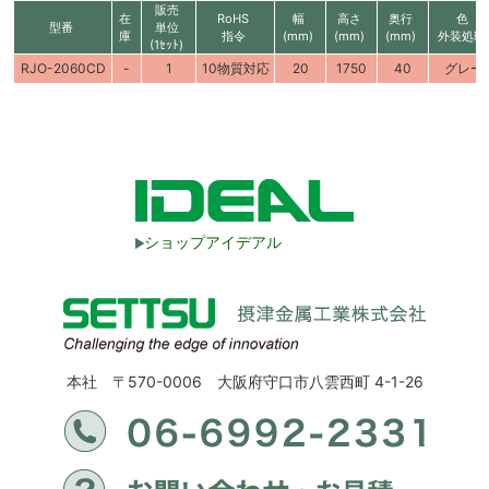
販売
在
RoHS
幅
高さ
奥行
色
型番
単位
庫
指令
(mm)
(mm)
(mm)
外装処理
(1ｾｯﾄ)
RJO-2060CD
-
1
10物質対応
20
1750
40
グレー
ショップアイデアル
本社 〒570-0006 大阪府守口市八雲西町 4-1-26