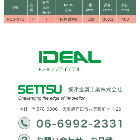
販売
在
RoHS
幅
高さ
奥行
型番
単位
庫
指令
(mm)
(mm)
(mm)
(1ｾｯﾄ)
RCS-07U
-
1
10物質対応
520
363.3
400
ショップアイデアル
本社 〒570-0006 大阪府守口市八雲西町 4-1-26