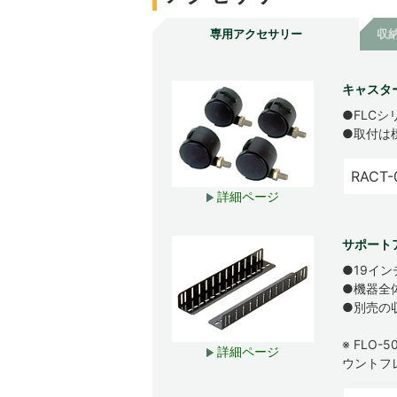
専用アクセサリー
収
キャスター
●FLC
●取付は
RACT-
詳細ページ
サポートア
●19イ
●機器全
●別売の
※ FLO
詳細ページ
ウントフ