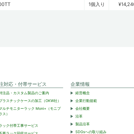
00TT
1個入り
¥14,24
注対応・付帯サービス
企業情報
特注品・カスタム製品のご案内
経営概念
プラスチックケースの加工（OKW社）
企業行動規範
マルチモニターラック Moni+（モニプ
会社概要
ラス）
沿革
製品沿革
ラック付帯工事サービス
SDGsへの取り組み
不要ラック回収サービス