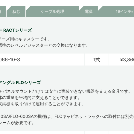
納
ねじ
ケーブル処理
電源
19インチ
 RACTシリーズ
シリーズ用のキャスターです。
標準のレベルアジャスターとの交換になります。
066-10-S
1式
¥3,86
ングル FLOシリーズ
ンチパネルマウントだけでは安全に実装できない機器を支える金具です。
体の重量を平均的に支えることができます。
収納棚を取り付けて運用することができます。
-500SA/FLO-600SAの機種は、FLCキャビネットラックへの取付には別
レームが必要です。