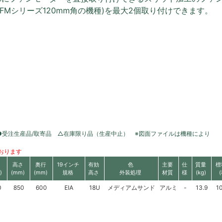
AFMシリーズ120mm角の機種)を最大2個取り付けできます。
●受注生産品/取寄品 △在庫限り品（生産中止） ※図面ファイルは機種により
おります
高さ
奥行
19インチ
有効
色
主要
仕
質量
標
)
(mm)
(mm)
規格
高さ
外装処理
材質
様
(kg)
0
850
600
EIA
18U
メディアムサンド
アルミ
-
13.9
1