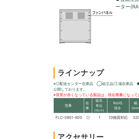
ーター(R
ラインナップ
※◎配送センター在庫品 ◯組立品/工場在庫品 
公開しております。
※背景が赤くなっている製品は、現在廃番になって
販売
在
RoHS
幅
型番
単位
庫
指令
(mm
(1ｾｯﾄ)
FLC-0851-600
◎
1
10物質対応
52
アクセサリー