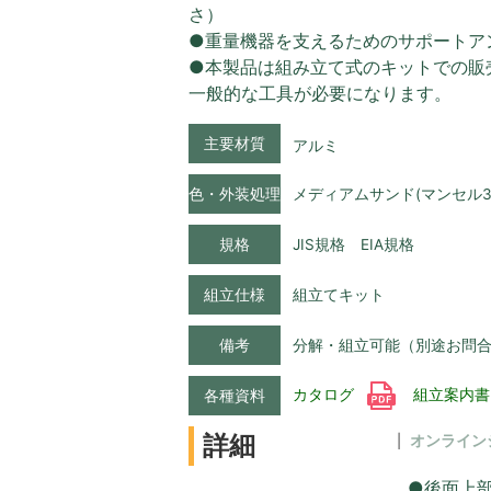
さ）
●重量機器を支えるためのサポートア
●本製品は組み立て式のキットでの販
一般的な工具が必要になります。
主要材質
アルミ
色・外装処理
メディアムサンド(マンセル3.5Y6
規格
JIS規格 EIA規格
組立仕様
組立てキット
備考
分解・組立可能（別途お問
カタログ
組立案内
各種資料
詳細
オンライン
●後面上