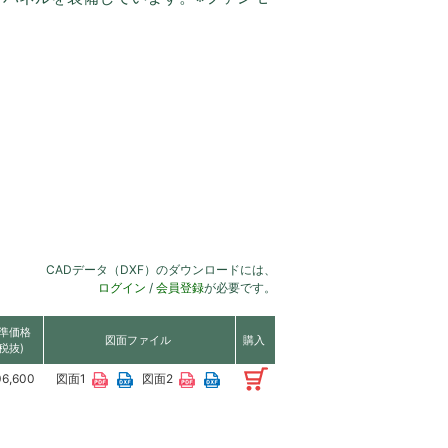
CADデータ（DXF）のダウンロードには、
ログイン
/
会員登録
が必要です。
準価格
図面ファイル
購入
(税抜)
06,600
図面1
図面2