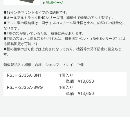
詳細ページ
●19インチマウントタイプの収納棚です。
●オールアルミラックRNCシリーズ用、非磁性で軽量のアルミ製です。
●アルミ製の収納棚は、同サイズのスチール製仕様と比べ、約50％の軽量化に
なります。
●T型の穴が空いているため、放熱効果があります。
●T型の穴または長丸穴を利用すれば、機器固定ベルト（RAKBシリーズ）によ
る簡易固定が可能です。
●棚の後側の折り曲げは上向きになっており、機器等の落下防止に役立ちま
す。
類似製品名：棚板、台板、シェルフ、トレイ、中棚
RSJH-2J35A-BN1
1個入り
単価 ¥13,650
RSJH-2J35A-BWG
1個入り
単価 ¥13,650