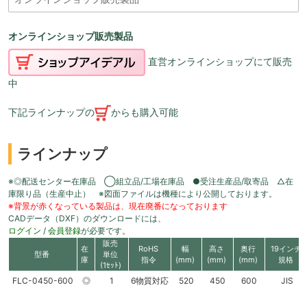
オンラインショップ販売製品
直営オンラインショップにて販売
中
下記ラインナップの
からも購入可能
ラインナップ
※◎配送センター在庫品 ◯組立品/工場在庫品 ●受注生産品/取寄品 △在
庫限り品（生産中止） ※図面ファイルは機種により公開しております。
※背景が赤くなっている製品は、現在廃番になっております
CADデータ（DXF）のダウンロードには、
ログイン
/
会員登録
が必要です。
販売
在
RoHS
幅
高さ
奥行
19インチ
型番
単位
庫
指令
(mm)
(mm)
(mm)
規格
(1ｾｯﾄ)
FLC-0450-600
◎
1
6物質対応
520
450
600
JIS