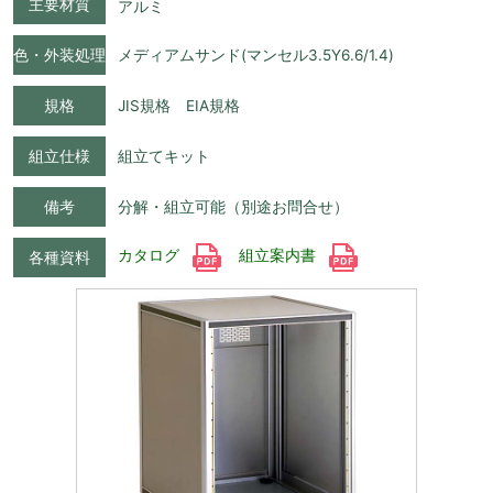
主要材質
アルミ
色・外装処理
メディアムサンド(マンセル3.5Y6.6/1.4)
規格
JIS規格 EIA規格
組立仕様
組立てキット
備考
分解・組立可能（別途お問合せ）
カタログ
組立案内書
各種資料