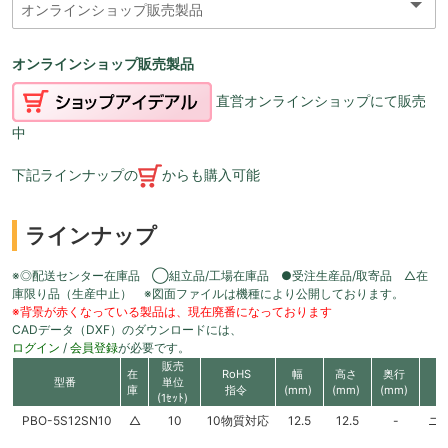
オンラインショップ販売製品
直営オンラインショップにて販売
中
下記ラインナップの
からも購入可能
ラインナップ
※◎配送センター在庫品 ◯組立品/工場在庫品 ●受注生産品/取寄品 △在
庫限り品（生産中止） ※図面ファイルは機種により公開しております。
※背景が赤くなっている製品は、現在廃番になっております
CADデータ（DXF）のダウンロードには、
ログイン
/
会員登録
が必要です。
販売
在
RoHS
幅
高さ
奥行
型番
単位
庫
指令
(mm)
(mm)
(mm)
(1ｾｯﾄ)
PBO-5S12SN10
△
10
10物質対応
12.5
12.5
-
ニ