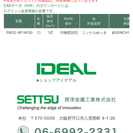
※背景が赤くなっている製品は、現在廃番になっております
CADデータ（DXF）のダウンロードには、
ログイン
/
会員登録
が必要です。
販売
在
RoHS
色
主要
型番
単位
庫
指令
外装処理
材質
(1ｾｯﾄ)
PBOS-6F14F50
◎
1式
10物質対応
ニッケルめっき
鉄(SWCH10
ショップアイデアル
本社 〒570-0006 大阪府守口市八雲西町 4-1-26