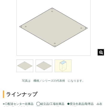
写真は 機種／シリーズの代表例 になります。
ラインナップ
※◎配送センター在庫品 ◯組立品/工場在庫品 ●受注生産品/取寄品 △在