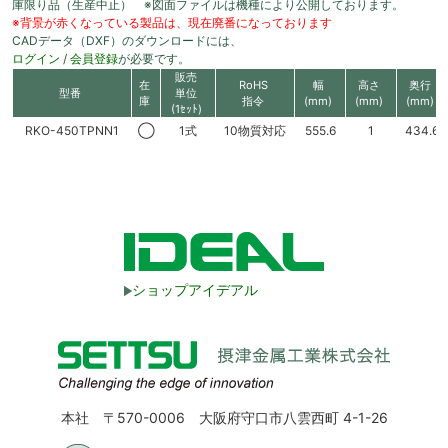
庫限り品（生産中止） ※図面ファイルは機種により公開しております。
※背景が赤くなっている製品は、現在廃番になっております
CADデータ（DXF）のダウンロードには、
ログイン
/
会員登録
が必要です。
販売
在
RoHS
幅
高さ
奥行
型番
単位
庫
指令
(mm)
(mm)
(mm)
(1ｾｯﾄ)
RKO-450TPNN1
◯
1式
10物質対応
555.6
1
434.6
ショップアイデアル
本社 〒570-0006 大阪府守口市八雲西町 4-1-26