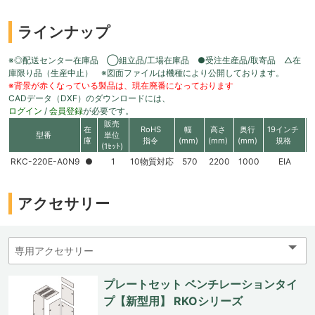
ラインナップ
※◎配送センター在庫品 ◯組立品/工場在庫品 ●受注生産品/取寄品 △在
庫限り品（生産中止） ※図面ファイルは機種により公開しております。
※背景が赤くなっている製品は、現在廃番になっております
CADデータ（DXF）のダウンロードには、
ログイン
/
会員登録
が必要です。
販売
在
RoHS
幅
高さ
奥行
19インチ
型番
単位
庫
指令
(mm)
(mm)
(mm)
規格
(1ｾｯﾄ)
RKC-220E-A0N9
●
1
10物質対応
570
2200
1000
EIA
アクセサリー
プレートセット ベンチレーションタイ
プ【新型用】 RKOシリーズ