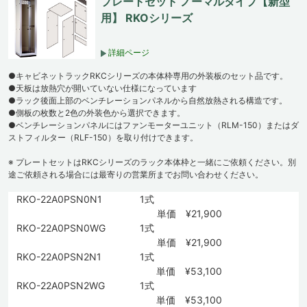
プレートセット ノーマルタイプ【新型
用】 RKOシリーズ
詳細ページ
●キャビネットラックRKCシリーズの本体枠専用の外装板のセット品です。
●天板は放熱穴が開いていない仕様になっています
●ラック後面上部のベンチレーションパネルから自然放熱される構造です。
●側板の枚数と2色の外装色から選択できます。
●ベンチレーションパネルにはファンモーターユニット（RLM-150）またはダ
ストフィルター（RLF-150）を取り付けできます。
※ プレートセットはRKCシリーズのラック本体枠と一緒にご依頼ください。別
途ご依頼される場合には最寄りの営業所までお問い合わせください。
RKO-22A0PSN0N1
1式
単価 ¥21,900
RKO-22A0PSN0WG
1式
単価 ¥21,900
RKO-22A0PSN2N1
1式
単価 ¥53,100
RKO-22A0PSN2WG
1式
単価 ¥53,100