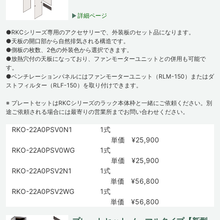
詳細ページ
●RKCシリーズ専用のアクセサリーで、外装板のセット品になります。
●天板の開口部から自然排気される構造です。
●側板の枚数、2色の外装色から選択できます。
●放熱穴付の天板になっており、ファンモーターユニットとの併用も可能で
す。
●ベンチレーションパネルにはファンモーターユニット（RLM-150）またはダ
ストフィルター（RLF-150）を取り付けできます。
※ プレートセットはRKCシリーズのラック本体枠と一緒にご依頼ください。別
途ご依頼される場合には最寄りの営業所までお問い合わせください。
RKO-22A0PSV0N1
1式
単価 ¥25,900
RKO-22A0PSV0WG
1式
単価 ¥25,900
RKO-22A0PSV2N1
1式
単価 ¥56,800
RKO-22A0PSV2WG
1式
単価 ¥56,800