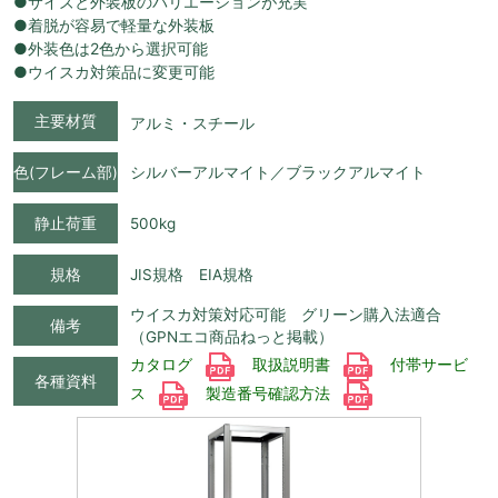
●サイズと外装板のバリエーションが充実
●着脱が容易で軽量な外装板
●外装色は2色から選択可能
●ウイスカ対策品に変更可能
主要材質
アルミ・スチール
色(フレーム部)
シルバーアルマイト／ブラックアルマイト
静止荷重
500kg
規格
JIS規格 EIA規格
ウイスカ対策対応可能 グリーン購入法適合
備考
（GPNエコ商品ねっと掲載）
カタログ
取扱説明書
付帯サービ
各種資料
ス
製造番号確認方法