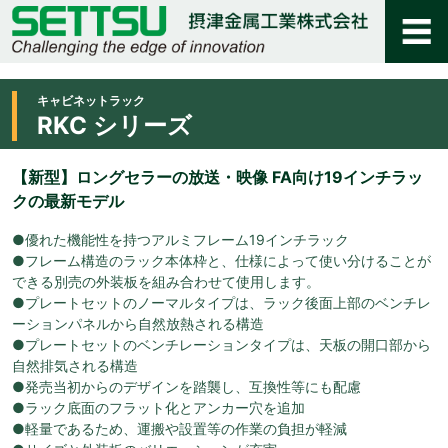
キャビネットラック
RKC シリーズ
【新型】ロングセラーの放送・映像 FA向け19インチラッ
クの最新モデル
●優れた機能性を持つアルミフレーム19インチラック
●フレーム構造のラック本体枠と、仕様によって使い分けることが
できる別売の外装板を組み合わせて使用します。
●プレートセットのノーマルタイプは、ラック後面上部のベンチレ
ーションパネルから自然放熱される構造
●プレートセットのベンチレーションタイプは、天板の開口部から
自然排気される構造
●発売当初からのデザインを踏襲し、互換性等にも配慮
●ラック底面のフラット化とアンカー穴を追加
●軽量であるため、運搬や設置等の作業の負担が軽減