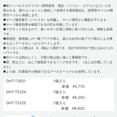
●耐インパルスカテゴリⅡ（照明器具・電話・パソコン・エアコンなど）に分
類される、壁のコンセントに接続して使用する電気製品を、誘導雷サージや開
閉サージから保護します。
●サージ吸収素子（バリスタ）を内臓し、サージ電圧から機器を守ります。
●サージ吸収効果を確認できるLEDを内蔵しています。
●マグネット付きなので、使いやすい位置に簡単に取り付けられ、移動も容易
です。
●接地型、接地無しの一般プラグが使え、抜け止め式の為プラグ抜けによる事
故もなくデータをしっかりガードします。
●コンセント口数は4、6、8個より選択でき、合計1500Wまで使えるゆとりの
パワーです。
●外ケースは割れにくく、刃受け部は熱に強い二重構造です。
●壁、机などに、ねじで仮固定できるフック付きです。（ねじは付属していま
せん）
●より線、圧着端子が接続できるアースターミナルを使用しています。
DHT-T3921
1個入り
単価 ¥5,770
DHT-T5224
1個入り
単価 ¥8,200
DHT-T5225
1個入り
単価 ¥8,600