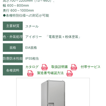
高さ700～2200mm（13～46U）、
幅 600～800mm
奥行 600～1000mm
●各種特別仕様への対応が可能
主要材質
スチール
色・外装処理
アイボリー 「電着塗装＋粉体塗装」
規格
EIA規格
防塵防水性能
IP55相当
カタログ
取扱説明書
付帯サービス
各種資料
製造番号確認方法