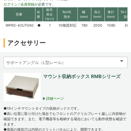
ログイン
/
会員登録
が必要です。
販売
在
RoHS
幅
高さ
奥行
19イン
型番
単位
庫
指令
(mm)
(mm)
(mm)
規格
(1ｾｯﾄ)
WPRS-42U70A0
●
1
10物質対応
780
2000
1080
EIA
アクセサリー
マウント収納ボックス RMBシリーズ
詳細ページ
●19インチマウントタイプの収納ボックスです。
●高い位置に取り付けた場合でもフロントのアクリルプレート越しに内容物が
確認できます。また、電子機器等を格納する場合においても動作状態を確認で
きます。
●後面の換気穴は内部のスリットパネルにより、開閉できます。