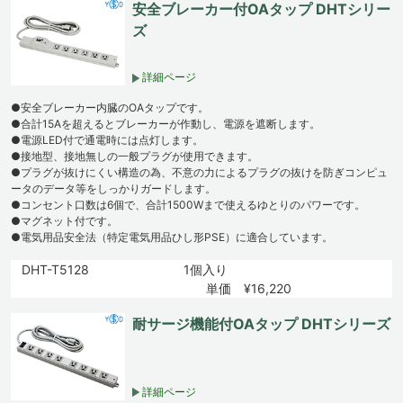
安全ブレーカー付OAタップ DHTシリー
ズ
詳細ページ
●安全ブレーカー内臓のOAタップです。
●合計15Aを超えるとブレーカーが作動し、電源を遮断します。
●電源LED付で通電時には点灯します。
●接地型、接地無しの一般プラグが使用できます。
●プラグが抜けにくい構造の為、不意の力によるプラグの抜けを防ぎコンピュ
ータのデータ等をしっかりガードします。
●コンセント口数は6個で、合計1500Wまで使えるゆとりのパワーです。
●マグネット付です。
●電気用品安全法（特定電気用品ひし形PSE）に適合しています。
DHT-T5128
1個入り
単価 ¥16,220
耐サージ機能付OAタップ DHTシリーズ
詳細ページ