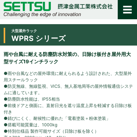
大型屋外ラック
WPRS シリーズ
雨や台風に耐える防塵防水対策の、日除け板付き屋外用大
型サイズ19インチラック
●雨や台風などの屋外環境に耐えられるよう設計された、大型屋外
用スチールラック
●防災無線、無線監視、VICS、無人基地局等の屋外情報通信システ
ムに適しています。
●防塵防水性能は、IP55相当
●前後ドアと側面に、直射日光を遮り温度上昇を軽減する日除け板
付き
●錆びにくく、耐候性に優れた「電着塗装＋粉体塗装」
●搭載可能質量は、1000kg
●特別仕様品 製作可能サイズ（日除け板を除く）