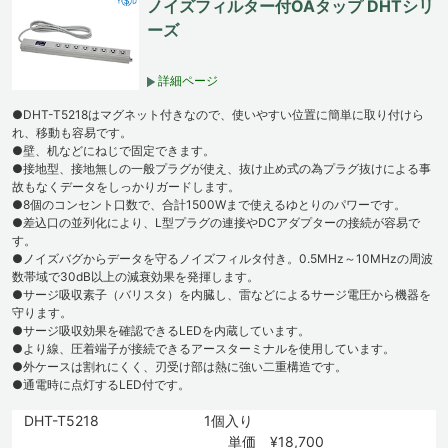
ノイズフィルター付OAタップ DHTシリ
ーズ
詳細ページ
●DHT-T5218はマグネット付きなので、使いやすい位置に簡単に取り付けら
れ、移動も容易です。
●壁、机などにねじで固定できます。
●接地型、接地無しの一般プラグが使え、抜け止め式の為プラグ抜けによる事
故もなくデータをしっかりガードします。
●8個のコンセント口数で、合計1500Wまで使えるゆとりのパワーです。
●差込口の並列化により、L型プラグの連接やDCアダプターの接続が容易で
す。
●ノイズバグからデータを守るノイズフィルタ付き。0.5MHz～10MHzの周波
数帯域で30dB以上の減衰効果を発揮します。
●サージ吸収素子（バリスタ）を内臓し、雷などによるサージ電圧から機器を
守ります。
●サージ吸収効果を確認できるLEDを内蔵しています。
●より線、圧着端子が接続できるアースターミナルを使用しています。
●外ケースは割れにくく、刃受け部は熱に強い二重構造です。
●通電時に点灯するLED付です。
DHT-T5218
1個入り
単価 ¥18,700