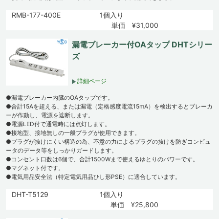
RMB-177-400E
1個入り
単価 ¥31,000
漏電ブレーカー付OAタップ DHTシリー
ズ
詳細ページ
●漏電ブレーカー内臓のOAタップです。
●合計15Aを超える、または漏電（定格感度電流15mA）を検出するとブレーカ
ーが作動し、電源を遮断します。
●電源LED付で通電時には点灯します。
●接地型、接地無しの一般プラグが使用できます。
●プラグが抜けにくい構造の為、不意の力によるプラグの抜けを防ぎコンピュ
ータのデータ等をしっかりガードします。
●コンセント口数は6個で、合計1500Wまで使えるゆとりのパワーです。
●マグネット付です。
●電気用品安全法（特定電気用品ひし形PSE）に適合しています。
DHT-T5129
1個入り
単価 ¥25,800