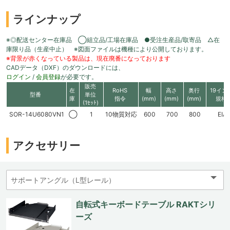
ラインナップ
※◎配送センター在庫品 ◯組立品/工場在庫品 ●受注生産品/取寄品 △在
庫限り品（生産中止） ※図面ファイルは機種により公開しております。
※背景が赤くなっている製品は、現在廃番になっております
CADデータ（DXF）のダウンロードには、
ログイン
/
会員登録
が必要です。
販売
在
RoHS
幅
高さ
奥行
19イン
型番
単位
庫
指令
(mm)
(mm)
(mm)
規格
(1ｾｯﾄ)
SOR-14U6080VN1
◯
1
10物質対応
600
700
800
EIA
アクセサリー
自転式キーボードテーブル RAKTシリ
ーズ