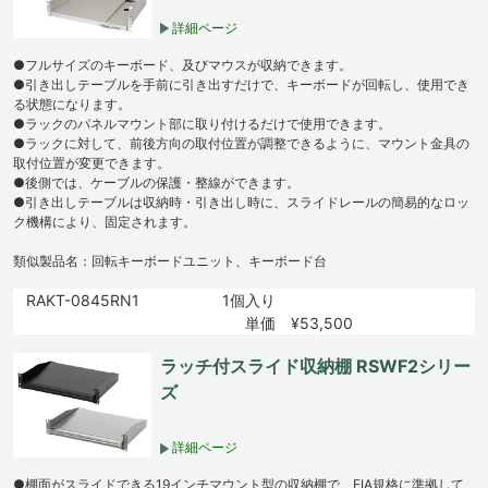
詳細ページ
●フルサイズのキーボード、及びマウスが収納できます。
●引き出しテーブルを手前に引き出すだけで、キーボードが回転し、使用でき
る状態になります。
●ラックのパネルマウント部に取り付けるだけで使用できます。
●ラックに対して、前後方向の取付位置が調整できるように、マウント金具の
取付位置が変更できます。
●後側では、ケーブルの保護・整線ができます。
●引き出しテーブルは収納時・引き出し時に、スライドレールの簡易的なロッ
ク機構により、固定されます。
類似製品名：回転キーボードユニット、キーボード台
RAKT-0845RN1
1個入り
単価 ¥53,500
ラッチ付スライド収納棚 RSWF2シリー
ズ
詳細ページ
●棚面がスライドできる19インチマウント型の収納棚で、EIA規格に準拠して