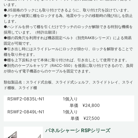
います。
●JIS規格のラックにも取り付けできるように、取り付け穴を設けています。
●ラッチが確実に棚をロックする為、地震やラックの移動時の飛び出しを防止
します。
●ハンドルを持って棚を引くだけでラッチのロックが解除できる特別な機構を
採用しています。（特許出願済）
●棚の四角穴を利用すれば機器固定ベルト（別売RAKBシリーズ）による簡易
固定が可能です。
●引き出し時にはスライドレールにロックが掛かり、ロックを解除することで
棚を取り外せます。
●棚を上下反転させて本体に取り付ければ、引き出しとして使用できます。
●別売のケーブルキャリア（RACC-550）を後面に取り付けできるので、負荷
が掛からず電子機器からのケーブルを固定できます。
類似製品名：スライド式台板、スライド式シェルフ、スライドトレイ、スライ
ド棚板、スライド棚
RSWF2-0835L-N1
1個入り
単価 ¥24,800
RSWF2-0849L-N1
1個入り
単価 ¥27,500
パネルシャーシ RSPシリーズ