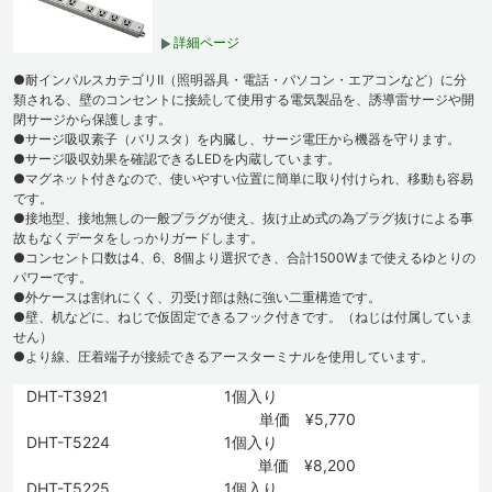
詳細ページ
●耐インパルスカテゴリⅡ（照明器具・電話・パソコン・エアコンなど）に分
類される、壁のコンセントに接続して使用する電気製品を、誘導雷サージや開
閉サージから保護します。
●サージ吸収素子（バリスタ）を内臓し、サージ電圧から機器を守ります。
●サージ吸収効果を確認できるLEDを内蔵しています。
●マグネット付きなので、使いやすい位置に簡単に取り付けられ、移動も容易
です。
●接地型、接地無しの一般プラグが使え、抜け止め式の為プラグ抜けによる事
故もなくデータをしっかりガードします。
●コンセント口数は4、6、8個より選択でき、合計1500Wまで使えるゆとりの
パワーです。
●外ケースは割れにくく、刃受け部は熱に強い二重構造です。
●壁、机などに、ねじで仮固定できるフック付きです。（ねじは付属していま
せん）
●より線、圧着端子が接続できるアースターミナルを使用しています。
DHT-T3921
1個入り
単価 ¥5,770
DHT-T5224
1個入り
単価 ¥8,200
DHT-T5225
1個入り