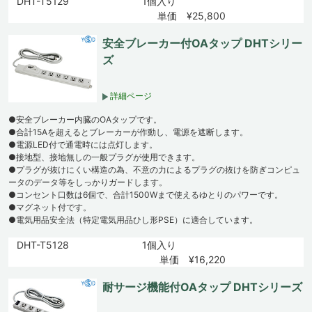
DHT-T5129
1個入り
単価 ¥25,800
安全ブレーカー付OAタップ DHTシリー
ズ
詳細ページ
●安全ブレーカー内臓のOAタップです。
●合計15Aを超えるとブレーカーが作動し、電源を遮断します。
●電源LED付で通電時には点灯します。
●接地型、接地無しの一般プラグが使用できます。
●プラグが抜けにくい構造の為、不意の力によるプラグの抜けを防ぎコンピュ
ータのデータ等をしっかりガードします。
●コンセント口数は6個で、合計1500Wまで使えるゆとりのパワーです。
●マグネット付です。
●電気用品安全法（特定電気用品ひし形PSE）に適合しています。
DHT-T5128
1個入り
単価 ¥16,220
耐サージ機能付OAタップ DHTシリーズ