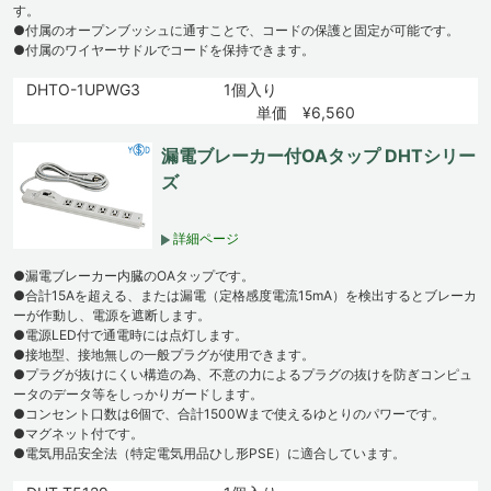
す。
●付属のオープンブッシュに通すことで、コードの保護と固定が可能です。
●付属のワイヤーサドルでコードを保持できます。
DHTO-1UPWG3
1個入り
単価 ¥6,560
漏電ブレーカー付OAタップ DHTシリー
ズ
詳細ページ
●漏電ブレーカー内臓のOAタップです。
●合計15Aを超える、または漏電（定格感度電流15mA）を検出するとブレーカ
ーが作動し、電源を遮断します。
●電源LED付で通電時には点灯します。
●接地型、接地無しの一般プラグが使用できます。
●プラグが抜けにくい構造の為、不意の力によるプラグの抜けを防ぎコンピュ
ータのデータ等をしっかりガードします。
●コンセント口数は6個で、合計1500Wまで使えるゆとりのパワーです。
●マグネット付です。
●電気用品安全法（特定電気用品ひし形PSE）に適合しています。