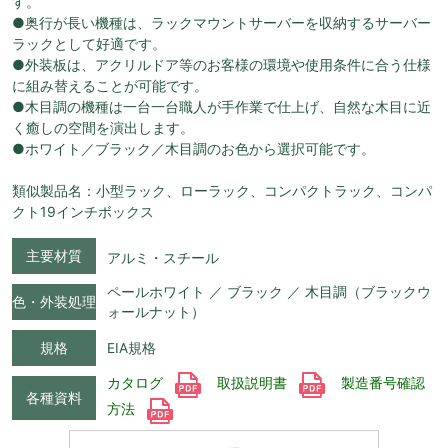
す。
●奥行が長い機種は、ラックマウントサーバーを収納するサーバー
ラックとして好適です。
●外装板は、アクリルドア等のお客様の環境や使用条件に合う仕様
に組み替えることが可能です。
●木目調の機種は一台一台職人が手作業で仕上げ、自然な木目に近
く癒しの空間を演出します。
●ホワイト／ブラック／木目調のお色から選択可能です。
類似製品名：小型ラック、ローラック、コンパクトラック、コンパ
クト19インチボックス
主要材質
アルミ・スチール
ペールホワイト ／ ブラック ／ 木目調（ブラックウ
色・外装処理
ォールナット）
規格
EIA規格
カタログ
取扱説明書
製造番号確認
各種資料
方法