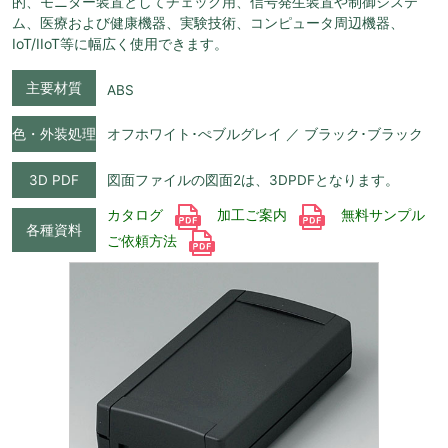
的、モニター装置としてチェック用、信号発生装置や制御システ
ム、医療および健康機器、実験技術、コンピュータ周辺機器、
IoT/IIoT等に幅広く使用できます。
主要材質
ABS
色・外装処理
オフホワイト･ぺブルグレイ ／ ブラック･ブラック
3D PDF
図面ファイルの図面2は、3DPDFとなります。
カタログ
加工ご案内
無料サンプル
各種資料
ご依頼方法