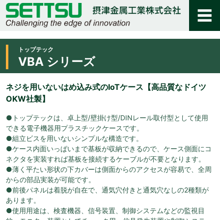
トップテック
VBA シリーズ
ネジを用いないはめ込み式のIoTケース【高品質なドイツ
OKW社製】
●トップテックは、卓上型/壁掛け型/DINレール取付型として使用
できる電子機器用プラスチックケースです。
●組立ビスを用いないシンプルな構造です。
●ケース内面いっぱいまで基板が収納できるので、ケース側面にコ
ネクタを実装すれば基板を接続するケーブルが不要となります。
●薄く平たい形状の下カバーは側面からのアクセスが容易で、全周
からの部品実装が可能です。
●前後パネルは着脱が自在で、通気穴付きと通気穴なしの2種類が
あります。
●使用用途は、検査機器、信号装置、制御システムなどの監視目