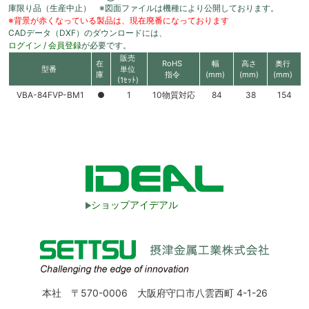
庫限り品（生産中止） ※図面ファイルは機種により公開しております。
※背景が赤くなっている製品は、現在廃番になっております
CADデータ（DXF）のダウンロードには、
ログイン
/
会員登録
が必要です。
販売
在
RoHS
幅
高さ
奥行
型番
単位
庫
指令
(mm)
(mm)
(mm)
(1ｾｯﾄ)
VBA-84FVP-BM1
●
1
10物質対応
84
38
154
ショップアイデアル
本社 〒570-0006 大阪府守口市八雲西町 4-1-26