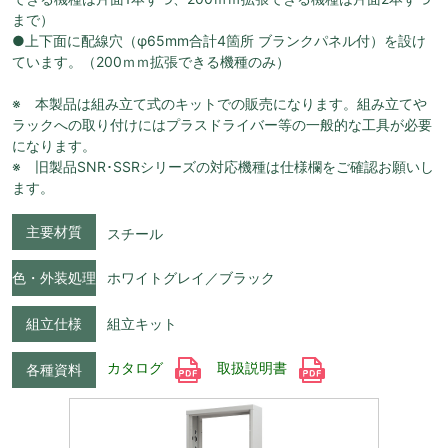
まで）
●上下面に配線穴（φ65mm合計4箇所 ブランクパネル付）を設け
ています。（200ｍｍ拡張できる機種のみ）
※ 本製品は組み立て式のキットでの販売になります。組み立てや
ラックへの取り付けにはプラスドライバー等の一般的な工具が必要
になります。
※ 旧製品SNR･SSRシリーズの対応機種は仕様欄をご確認お願いし
ます。
主要材質
スチール
色・外装処理
ホワイトグレイ／ブラック
組立仕様
組立キット
カタログ
取扱説明書
各種資料