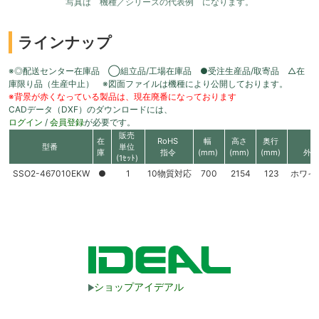
写真は 機種／シリーズの代表例 になります。
ラインナップ
※◎配送センター在庫品 ◯組立品/工場在庫品 ●受注生産品/取寄品 △在
庫限り品（生産中止） ※図面ファイルは機種により公開しております。
※背景が赤くなっている製品は、現在廃番になっております
CADデータ（DXF）のダウンロードには、
ログイン
/
会員登録
が必要です。
販売
在
RoHS
幅
高さ
奥行
型番
単位
庫
指令
(mm)
(mm)
(mm)
外装
(1ｾｯﾄ)
SSO2-467010EKW
●
1
10物質対応
700
2154
123
ホワイ
ショップアイデアル