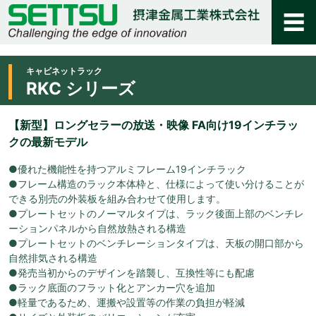
キャビネットラック
RKC シリーズ
【新型】ロングセラーの放送・映像 FA向け19インチラッ
クの最新モデル
●優れた機能性を持つアルミフレーム19インチラック
●フレーム構造のラック本体枠と、仕様によって使い分けることが
できる別売の外装板を組み合わせて使用します。
●プレートセットのノーマルタイプは、ラック後面上部のベンチレ
ーションパネルから自然放熱される構造
●プレートセットのベンチレーションタイプは、天板の開口部から
自然排気される構造
●発売当初からのデザインを踏襲し、互換性等にも配慮
●ラック底面のフラット化とアンカー穴を追加
●軽量であるため、運搬や設置等の作業の負担が軽減