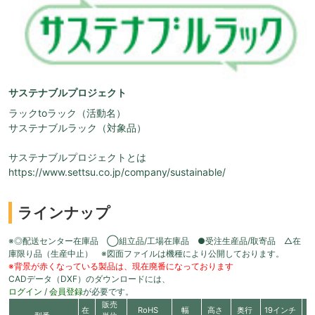
サステナブルプロジェクト
ラックtoラック（活動名）
サステナブルラック（対象品）
サステナブルプロジェクトとは
https://www.settsu.co.jp/company/sustainable/
ラインナップ
※◎配送センター在庫品 ◯組立品/工場在庫品 ●受注生産品/取寄品 △在
庫限り品（生産中止） ※図面ファイルは機種により公開しております。
※背景が赤くなっている製品は、現在廃番になっております
CADデータ（DXF）のダウンロードには、
ログイン
/
会員登録
が必要です。
販売
在
RoHS
幅
高さ
奥行
19インチ