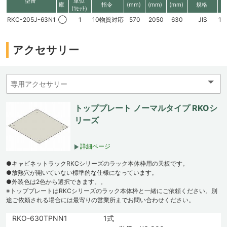
型番
単位
庫
指令
(mm)
(mm)
(mm)
規格
(1ｾｯﾄ)
RKC-205J-63N1
◯
1
10物質対応
570
2050
630
JIS
19
アクセサリー
トッププレート ノーマルタイプ RKOシ
リーズ
詳細ページ
●キャビネットラックRKCシリーズのラック本体枠用の天板です。
●放熱穴が開いていない標準的な仕様になっています。
●外装色は2色から選択できます。。
※トッププレートはRKCシリーズのラック本体枠と一緒にご依頼ください。別
途ご依頼される場合には最寄りの営業所までお問い合わせください。
RKO-630TPNN1
1式