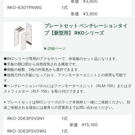
単価 ¥3,900
RKO-630TPNWG
1式
単価 ¥3,900
プレートセット ベンチレーションタイ
プ【新型用】 RKOシリーズ
詳細ページ
●RKCシリーズ専用のアクセサリーで、外装板のセット品になります。
●天板の開口部から自然排気される構造です。
●側板の枚数、2色の外装色から選択できます。
●放熱穴付の天板になっており、ファンモーターユニットとの併用も可能で
す。
●ベンチレーションパネルにはファンモーターユニット（RLM-150）またはダ
ストフィルター（RLF-150）を取り付けできます。
※ プレートセットはRKCシリーズのラック本体枠と一緒にご依頼ください。別
途ご依頼される場合には最寄りの営業所までお問い合わせください。
RKO-2063PSV0N1
1式
単価 ¥15,160
RKO-2063PSV0WG
1式