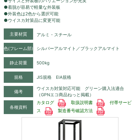
●サイズと外装板のバリエーションが充実
●着脱が容易で軽量な外装板
●外装色は2色から選択可能
●ウイスカ対策品に変更可能
主要材質
アルミ・スチール
色(フレーム部)
シルバーアルマイト／ブラックアルマイト
静止荷重
500kg
規格
JIS規格 EIA規格
ウイスカ対策対応可能 グリーン購入法適合
備考
（GPNエコ商品ねっと掲載）
カタログ
取扱説明書
付帯サービ
各種資料
ス
製造番号確認方法