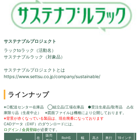
サステナブルプロジェクト
ラックtoラック（活動名）
サステナブルラック（対象品）
サステナブルプロジェクトとは
https://www.settsu.co.jp/company/sustainable/
ラインナップ
※◎配送センター在庫品 ◯組立品/工場在庫品 ●受注生産品/取寄品 △在
庫限り品（生産中止） ※図面ファイルは機種により公開しております。
※背景が赤くなっている製品は、現在廃番になっております
CADデータ（DXF）のダウンロードには、
ログイン
/
会員登録
が必要です。
販売
在
RoHS
幅
高さ
奥行
19インチ