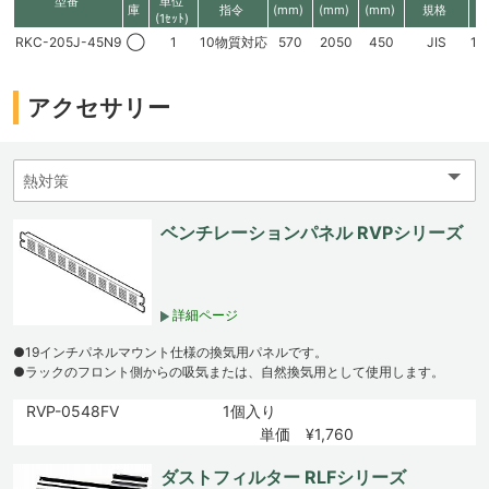
型番
単位
庫
指令
(mm)
(mm)
(mm)
規格
(1ｾｯﾄ)
RKC-205J-45N9
◯
1
10物質対応
570
2050
450
JIS
19
アクセサリー
ベンチレーションパネル RVPシリーズ
詳細ページ
●19インチパネルマウント仕様の換気用パネルです。
●ラックのフロント側からの吸気または、自然換気用として使用します。
RVP-0548FV
1個入り
単価 ¥1,760
ダストフィルター RLFシリーズ