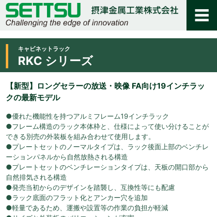
キャビネットラック
RKC シリーズ
【新型】ロングセラーの放送・映像 FA向け19インチラッ
クの最新モデル
●優れた機能性を持つアルミフレーム19インチラック
●フレーム構造のラック本体枠と、仕様によって使い分けることが
できる別売の外装板を組み合わせて使用します。
●プレートセットのノーマルタイプは、ラック後面上部のベンチレ
ーションパネルから自然放熱される構造
●プレートセットのベンチレーションタイプは、天板の開口部から
自然排気される構造
●発売当初からのデザインを踏襲し、互換性等にも配慮
●ラック底面のフラット化とアンカー穴を追加
●軽量であるため、運搬や設置等の作業の負担が軽減