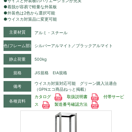
●サイズと外装板のバリエーションが充実
●着脱が容易で軽量な外装板
●外装色は2色から選択可能
●ウイスカ対策品に変更可能
主要材質
アルミ・スチール
色(フレーム部)
シルバーアルマイト／ブラックアルマイト
静止荷重
500kg
規格
JIS規格 EIA規格
ウイスカ対策対応可能 グリーン購入法適合
備考
（GPNエコ商品ねっと掲載）
カタログ
取扱説明書
付帯サービ
各種資料
ス
製造番号確認方法