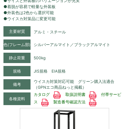
●サイズと外装板のバリエーションが充実
●着脱が容易で軽量な外装板
●外装色は2色から選択可能
●ウイスカ対策品に変更可能
主要材質
アルミ・スチール
色(フレーム部)
シルバーアルマイト／ブラックアルマイト
静止荷重
500kg
規格
JIS規格 EIA規格
ウイスカ対策対応可能 グリーン購入法適合
備考
（GPNエコ商品ねっと掲載）
カタログ
取扱説明書
付帯サービ
各種資料
ス
製造番号確認方法