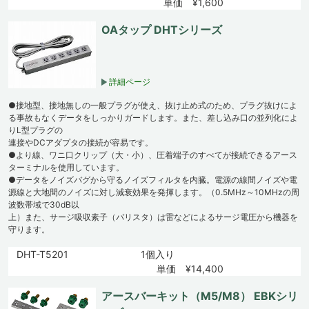
単価 ¥1,600
OAタップ DHTシリーズ
詳細ページ
●接地型、接地無しの一般プラグが使え、抜け止め式のため、プラグ抜けによ
る事故もなくデータをしっかりガードします。また、差し込み口の並列化によ
りL型プラグの
連接やDCアダプタの接続が容易です。
●より線、ワニ口クリップ（大・小）、圧着端子のすべてが接続できるアース
ターミナルを使用しています。
●データをノイズバグから守るノイズフィルタを内臓。電源の線間ノイズや電
源線と大地間のノイズに対し減衰効果を発揮します。（0.5MHz～10MHzの周
波数帯域で30dB以
上）また、サージ吸収素子（バリスタ）は雷などによるサージ電圧から機器を
守ります。
DHT-T5201
1個入り
単価 ¥14,400
アースバーキット（M5/M8） EBKシリ