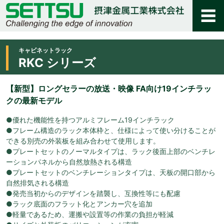
キャビネットラック
RKC シリーズ
【新型】ロングセラーの放送・映像 FA向け19インチラッ
クの最新モデル
●優れた機能性を持つアルミフレーム19インチラック
●フレーム構造のラック本体枠と、仕様によって使い分けることが
できる別売の外装板を組み合わせて使用します。
●プレートセットのノーマルタイプは、ラック後面上部のベンチレ
ーションパネルから自然放熱される構造
●プレートセットのベンチレーションタイプは、天板の開口部から
自然排気される構造
●発売当初からのデザインを踏襲し、互換性等にも配慮
●ラック底面のフラット化とアンカー穴を追加
●軽量であるため、運搬や設置等の作業の負担が軽減