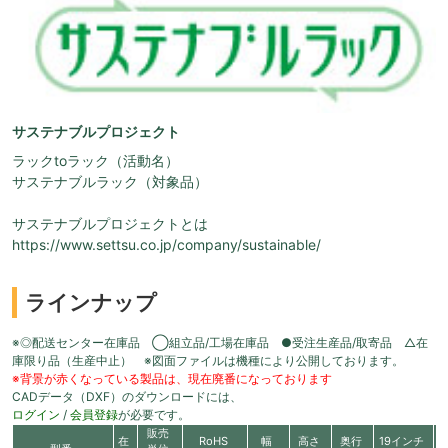
サステナブルプロジェクト
ラックtoラック（活動名）
サステナブルラック（対象品）
サステナブルプロジェクトとは
https://www.settsu.co.jp/company/sustainable/
ラインナップ
※◎配送センター在庫品 ◯組立品/工場在庫品 ●受注生産品/取寄品 △在
庫限り品（生産中止） ※図面ファイルは機種により公開しております。
※背景が赤くなっている製品は、現在廃番になっております
CADデータ（DXF）のダウンロードには、
ログイン
/
会員登録
が必要です。
販売
在
RoHS
幅
高さ
奥行
19インチ