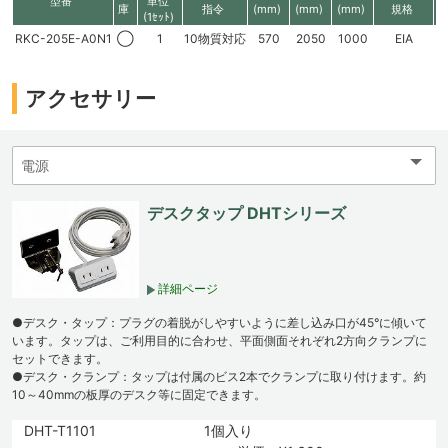
型番
単位
庫
指令
(mm)
(mm)
(mm)
規格
(1ｾｯﾄ)
RKC-205E-A0N1
◯
1
10物質対応
570
2050
1000
EIA
4
アクセサリー
デスクタップ DHTシリーズ
詳細ページ
●デスク・タップ：プラグの着脱がしやすいように差し込み口が45°に傾いて
います。タップは、ご利用目的に合わせ、平面側面それぞれ2方向クランプに
セットできます。
●デスク・クランプ：タップは付属のビス2本でクランプに取り付けます。約
10～40mmの板厚のデスク等に固定できます。
DHT-T1101
1個入り