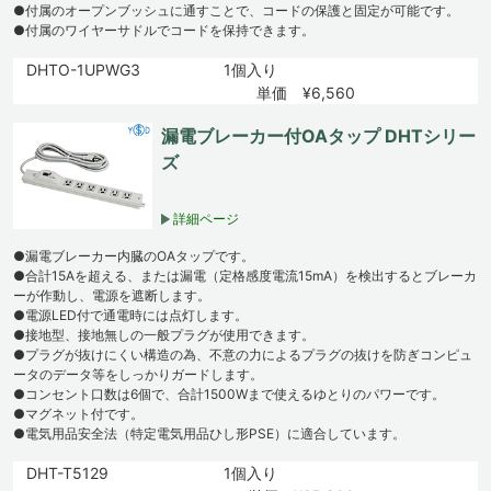
●付属のオープンブッシュに通すことで、コードの保護と固定が可能です。
●付属のワイヤーサドルでコードを保持できます。
DHTO-1UPWG3
1個入り
単価 ¥6,560
漏電ブレーカー付OAタップ DHTシリー
ズ
詳細ページ
●漏電ブレーカー内臓のOAタップです。
●合計15Aを超える、または漏電（定格感度電流15mA）を検出するとブレーカ
ーが作動し、電源を遮断します。
●電源LED付で通電時には点灯します。
●接地型、接地無しの一般プラグが使用できます。
●プラグが抜けにくい構造の為、不意の力によるプラグの抜けを防ぎコンピュ
ータのデータ等をしっかりガードします。
●コンセント口数は6個で、合計1500Wまで使えるゆとりのパワーです。
●マグネット付です。
●電気用品安全法（特定電気用品ひし形PSE）に適合しています。
DHT-T5129
1個入り