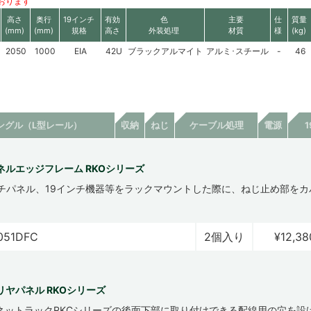
おります
高さ
奥行
19インチ
有効
色
主要
仕
質量
(mm)
(mm)
規格
高さ
外装処理
材質
様
(kg)
2050
1000
EIA
42U
ブラックアルマイト
アルミ･スチール
-
46
ングル（L型レール）
収納
ねじ
ケーブル処理
電源
ネルエッジフレーム RKOシリーズ
ンチパネル、19インチ機器等をラックマウントした際に、ねじ止め部を
。
051DFC
2個入り
¥12,38
リヤパネル RKOシリーズ
ネットラックRKCシリーズの後面下部に取り付けできる配線用の穴を設