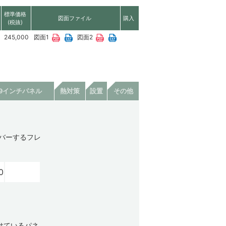
標準価格
図面ファイル
購入
(税抜)
245,000
図面1
図面2
19インチパネル
熱対策
設置
その他
カバーするフレ
0
けているパネ