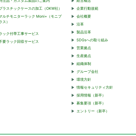
特注品・カスタム製品のご案内
経営概念
プラスチックケースの加工（OKW社）
企業行動規範
マルチモニターラック Moni+（モニプ
会社概要
ラス）
沿革
製品沿革
ラック付帯工事サービス
SDGsへの取り組み
不要ラック回収サービス
営業拠点
生産拠点
組織体制
グループ会社
環境方針
情報セキュリティ方針
採用情報（新卒）
募集要項（新卒）
エントリー（新卒）