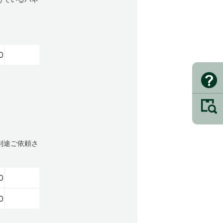
。
0
別途ご依頼さ
0
0