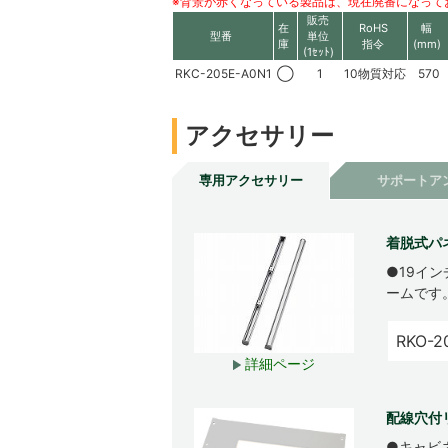
※背景が赤くなっている製品は、現在廃番になって
販売
在
RoHS
幅
型番
単位
庫
指令
(mm)
(1ｾｯﾄ)
RKC-205E-A0N1
◯
1
10物質対応
570
アクセサリー
専用アクセサリー
サポートア
着脱式パ
●19イ
ームです
RKO-2
詳細ページ
配線穴付
●キャビ