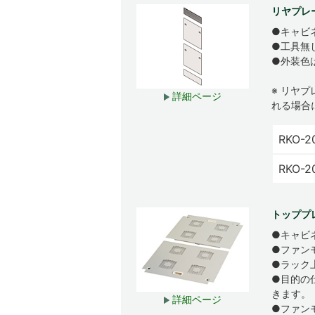
リヤプレ
●キャビ
●工具無
●外装色
※ リヤ
詳細ページ
れる場合
RKO-2
RKO-
トッププ
●キャビ
●ファン
●ラック
●目的の
きます。
詳細ページ
●ファン