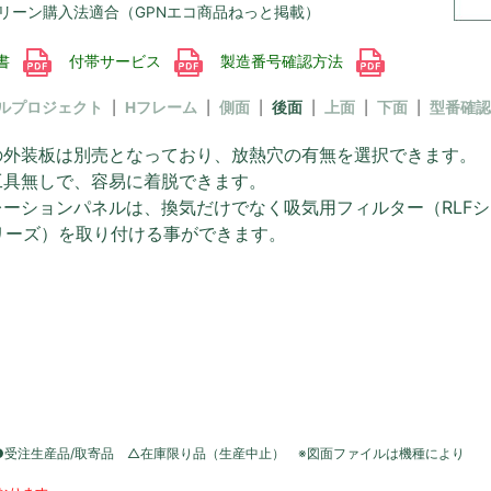
リーン購入法適合（GPNエコ商品ねっと掲載）
書
付帯サービス
製造番号確認方法
ルプロジェクト
Hフレーム
側面
後面
上面
下面
型番確認
の外装板は別売となっており、放熱穴の有無を選択できます。
工具無しで、容易に着脱できます。
レーションパネルは、換気だけでなく吸気用フィルター（RLF
シリーズ）を取り付ける事ができます。
●受注生産品/取寄品 △在庫限り品（生産中止） ※図面ファイルは機種により