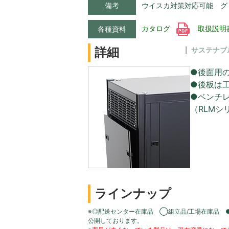
備考
ウイスカ対策対応可能 グ
カタログ
取扱説明
各種資料
詳細
サステナブ
●後面用
●後板は
●ベンチ
（RLM
ラインナップ
※◎配送センター在庫品 ◯組立品/工場在庫品 
公開しております。