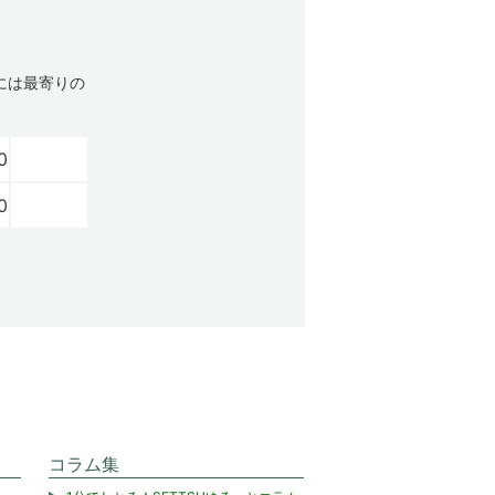
には最寄りの
0
0
コラム集