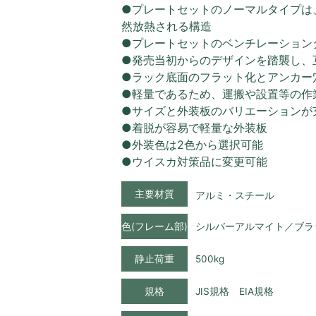
●プレートセットのノーマルタイプは
然放熱される構造
●プレートセットのベンチレーション
●発売当初からのデザインを踏襲し、
●ラック底面のフラット化とアンカー
●軽量であるため、運搬や設置等の作
●サイズと外装板のバリエーションが
●着脱が容易で軽量な外装板
●外装色は2色から選択可能
●ウイスカ対策品に変更可能
主要材質
アルミ・スチール
色(フレーム部)
シルバーアルマイト／ブラ
静止荷重
500kg
規格
JIS規格 EIA規格