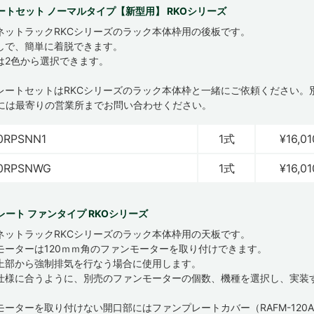
ートセット ノーマルタイプ【新型用】 RKOシリーズ
ネットラックRKCシリーズのラック本体枠用の後板です。
しで、簡単に着脱できます。
は2色から選択できます。
プレートセットはRKCシリーズのラック本体枠と一緒にご依頼ください。
には最寄りの営業所までお問い合わせください。
0RPSNN1
1式
¥16,01
20RPSNWG
1式
¥16,01
レート ファンタイプ RKOシリーズ
ネットラックRKCシリーズのラック本体枠用の天板です。
モーターは120ｍｍ角のファンモーターを取り付けできます。
上部から強制排気を行なう場合に使用します。
仕様に合うように、別売のファンモーターの個数、機種を選択し、実装
モーターを取り付けない開口部にはファンプレートカバー（RAFM-120A