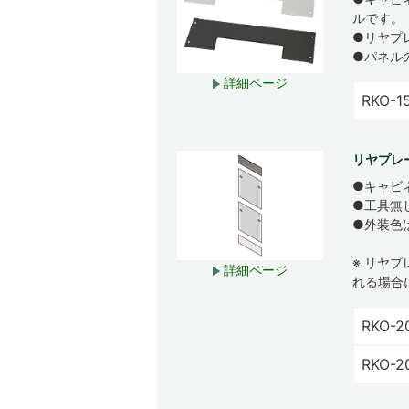
ルです。
●リヤプ
●パネル
詳細ページ
RKO-1
リヤプレ
●キャビ
●工具無
●外装色
※ リヤ
詳細ページ
れる場合
RKO-2
RKO-2